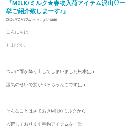
『MILK/ミルク★春物入荷アイテム沢山♡一
挙ご紹介致しまーす♪』
2016年2月20日
から myamada
こんにちは。
丸山です。
ついに雨が降り出してしまいました松本(;_:)
湿気のせいで髪がぺっちゃんこです(;_:)
そんなことはさておきMILK/ミルクから
入荷しております春物アイテムを一挙