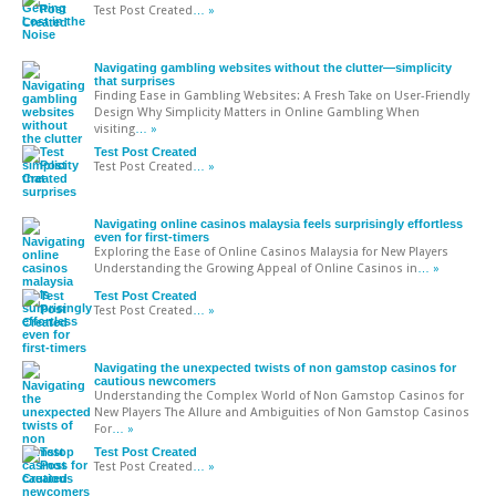
Test Post Created
… »
Navigating gambling websites without the clutter—simplicity
that surprises
Finding Ease in Gambling Websites: A Fresh Take on User-Friendly
Design Why Simplicity Matters in Online Gambling When
visiting
… »
Test Post Created
Test Post Created
… »
Navigating online casinos malaysia feels surprisingly effortless
even for first-timers
Exploring the Ease of Online Casinos Malaysia for New Players
Understanding the Growing Appeal of Online Casinos in
… »
Test Post Created
Test Post Created
… »
Navigating the unexpected twists of non gamstop casinos for
cautious newcomers
Understanding the Complex World of Non Gamstop Casinos for
New Players The Allure and Ambiguities of Non Gamstop Casinos
For
… »
Test Post Created
Test Post Created
… »