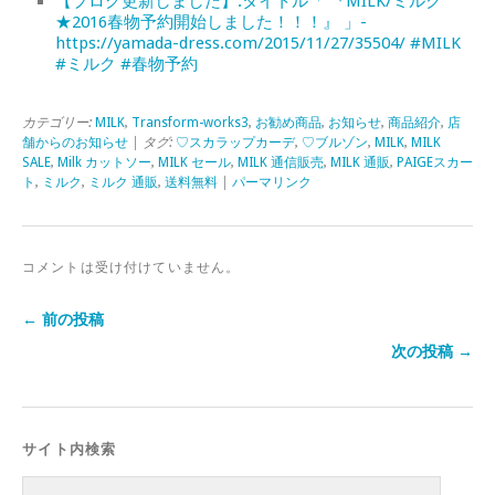
【ブログ更新しました】:タイトル「 『MILK/ミルク
★2016春物予約開始しました！！！』 」-
https://yamada-dress.com/2015/11/27/35504/ #MILK
#ミルク #春物予約
カテゴリー:
MILK
,
Transform-works3
,
お勧め商品
,
お知らせ
,
商品紹介
,
店
舗からのお知らせ
| タグ:
♡スカラップカーデ
,
♡ブルゾン
,
MILK
,
MILK
SALE
,
Milk カットソー
,
MILK セール
,
MILK 通信販売
,
MILK 通販
,
PAIGEスカー
ト
,
ミルク
,
ミルク 通販
,
送料無料
|
パーマリンク
コメントは受け付けていません。
← 前の投稿
次の投稿 →
サイト内検索