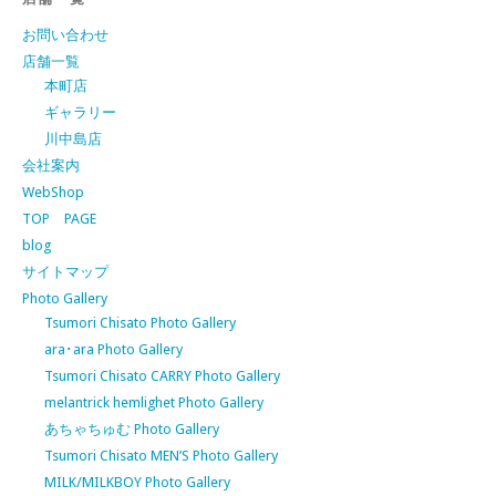
お問い合わせ
店舗一覧
本町店
ギャラリー
川中島店
会社案内
WebShop
TOP PAGE
blog
サイトマップ
Photo Gallery
Tsumori Chisato Photo Gallery
ara･ara Photo Gallery
Tsumori Chisato CARRY Photo Gallery
melantrick hemlighet Photo Gallery
あちゃちゅむ Photo Gallery
Tsumori Chisato MEN’S Photo Gallery
MILK/MILKBOY Photo Gallery