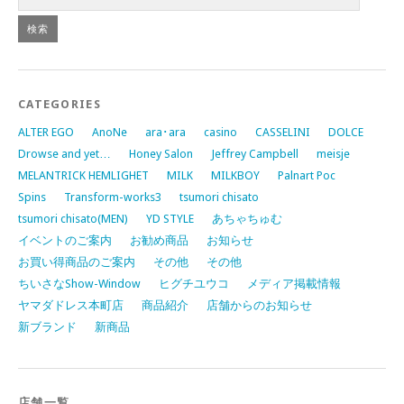
CATEGORIES
ALTER EGO
AnoNe
ara･ara
casino
CASSELINI
DOLCE
Drowse and yet…
Honey Salon
Jeffrey Campbell
meisje
MELANTRICK HEMLIGHET
MILK
MILKBOY
Palnart Poc
Spins
Transform-works3
tsumori chisato
tsumori chisato(MEN)
YD STYLE
あちゃちゅむ
イベントのご案内
お勧め商品
お知らせ
お買い得商品のご案内
その他
その他
ちいさなShow-Window
ヒグチユウコ
メディア掲載情報
ヤマダドレス本町店
商品紹介
店舗からのお知らせ
新ブランド
新商品
店舗一覧