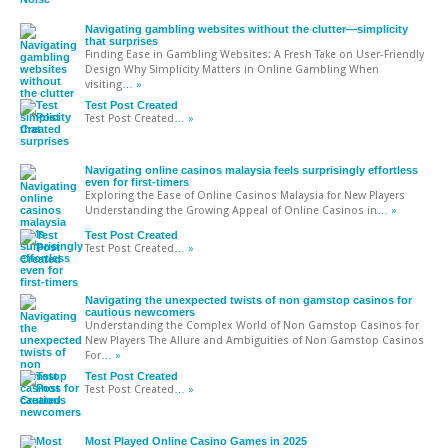
Navigating gambling websites without the clutter—simplicity
that surprises
Finding Ease in Gambling Websites: A Fresh Take on User-Friendly
Design Why Simplicity Matters in Online Gambling When
visiting
… »
Test Post Created
Test Post Created
… »
Navigating online casinos malaysia feels surprisingly effortless
even for first-timers
Exploring the Ease of Online Casinos Malaysia for New Players
Understanding the Growing Appeal of Online Casinos in
… »
Test Post Created
Test Post Created
… »
Navigating the unexpected twists of non gamstop casinos for
cautious newcomers
Understanding the Complex World of Non Gamstop Casinos for
New Players The Allure and Ambiguities of Non Gamstop Casinos
For
… »
Test Post Created
Test Post Created
… »
Most Played Online Casino Games in 2025