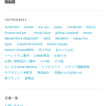
CATEGORIES
ALTER EGO
AnoNe
ara･ara
casino
CASSELINI
DOLCE
Drowse and yet…
Honey Salon
Jeffrey Campbell
meisje
MELANTRICK HEMLIGHET
MILK
MILKBOY
Palnart Poc
Spins
Transform-works3
tsumori chisato
tsumori chisato(MEN)
YD STYLE
あちゃちゅむ
イベントのご案内
お勧め商品
お知らせ
お買い得商品のご案内
その他
その他
ちいさなShow-Window
ヒグチユウコ
メディア掲載情報
ヤマダドレス本町店
商品紹介
店舗からのお知らせ
新ブランド
新商品
店舗一覧
お問い合わせ