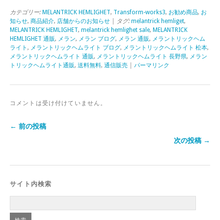
カテゴリー:
MELANTRICK HEMLIGHET
,
Transform-works3
,
お勧め商品
,
お
知らせ
,
商品紹介
,
店舗からのお知らせ
| タグ:
melantrick hemliget
,
MELANTRICK HEMLIGHET
,
melantrick hemlighet sale
,
MELANTRICK
HEMLIGHET 通販
,
メラン
,
メラン ブログ
,
メラン 通販
,
メラントリックヘム
ライト
,
メラントリックヘムライト ブログ
,
メラントリックヘムライト 松本
,
メラントリックヘムライト 通販
,
メラントリックヘムライト 長野県
,
メラン
トリックヘムライト通販
,
送料無料
,
通信販売
|
パーマリンク
コメントは受け付けていません。
← 前の投稿
次の投稿 →
サイト内検索