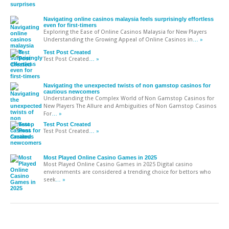
Navigating online casinos malaysia feels surprisingly effortless
even for first-timers
Exploring the Ease of Online Casinos Malaysia for New Players
Understanding the Growing Appeal of Online Casinos in
… »
Test Post Created
Test Post Created
… »
Navigating the unexpected twists of non gamstop casinos for
cautious newcomers
Understanding the Complex World of Non Gamstop Casinos for
New Players The Allure and Ambiguities of Non Gamstop Casinos
For
… »
Test Post Created
Test Post Created
… »
Most Played Online Casino Games in 2025
Most Played Online Casino Games in 2025 Digital casino
environments are considered a trending choice for bettors who
seek
… »