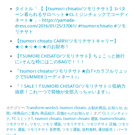
タイトル「 【【tsumori chisato/ツモリチサト】3パタ
ーン着られるサロペット★CLミジンチェックでコーディ
ネート★ 」- https://yamada-
dress.com/2016/01/25/37061/ #tsumorichisato #ツモ
リチサト
【tsumori chisato CARRY/ツモリチサトキャリー】
★☆★☆★☆★のお財布！
【TSUMORI CHISATO/ツモリチサト】ちょこっと旅行
に♪そんな時にはこのBAGで！！！
『tsumori chisato/ツモリチサト★白T×カラフルリュッ
クでSUMMERコーディネート♪』
『！SALE！TSUMORI CHISATO/ツモリチサト☆収納力
抜群！これ一つで荷物が全部入っちゃいます♪』
カテゴリー:
Transform-works3
,
tsumori chisato
,
お勧め商品
,
お知らせ
,
お
買い得商品のご案内
,
商品紹介
,
店舗からのお知らせ
| タグ:
CLミジンチェッ
ク
,
TCコミックT
,
tsumori chisato
,
tsumori chisato 通販
,
tsumorichisato
,
ツモチリサト
,
ツモリ
,
ツモリ 通販
,
ツモリチサト
,
ツモリチサト 店舗
,
ツモリ
チサト 通販
,
ツモリチサト 長野県
,
ツモリ通販
,
送料無料
,
通信販売
|
パーマ
リンク