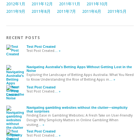
2012年1月
2011年12月
2011年11月
2011年10月
2011年9月
2011年8月
2011年7月
2011年6月
2011年5月
RECENT POSTS
Test Post Created
Test Post Created
… »
Navigating Australia’s Betting Apps Without Getting Lost in the
Noise
Exploring the Landscape of Betting Apps Australia: What You Need
to Know Understanding the Rise of Betting Apps in
… »
Test Post Created
Test Post Created
… »
Navigating gambling websites without the clutter—simplicity
that surprises
Finding Ease in Gambling Websites: A Fresh Take on User-Friendly
Design Why Simplicity Matters in Online Gambling When
visiting
… »
Test Post Created
Test Post Created
… »