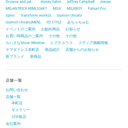
Drowse and yet…
Honey Salon
Jeffrey Campbell
meisje
MELANTRICK HEMLIGHET
MILK
MILKBOY
Palnart Poc
Spins
Transform-works3
tsumori chisato
tsumori chisato(MEN)
YD STYLE
あちゃちゅむ
イベントのご案内
お勧め商品
お知らせ
お買い得商品のご案内
その他
その他
ちいさなShow-Window
ヒグチユウコ
メディア掲載情報
ヤマダドレス本町店
商品紹介
店舗からのお知らせ
新ブランド
新商品
店舗一覧
お問い合わせ
店舗一覧
本町店
ギャラリー
川中島店
会社案内