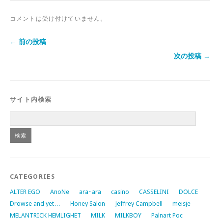
コメントは受け付けていません。
← 前の投稿
次の投稿 →
サイト内検索
CATEGORIES
ALTER EGO
AnoNe
ara･ara
casino
CASSELINI
DOLCE
Drowse and yet…
Honey Salon
Jeffrey Campbell
meisje
MELANTRICK HEMLIGHET
MILK
MILKBOY
Palnart Poc