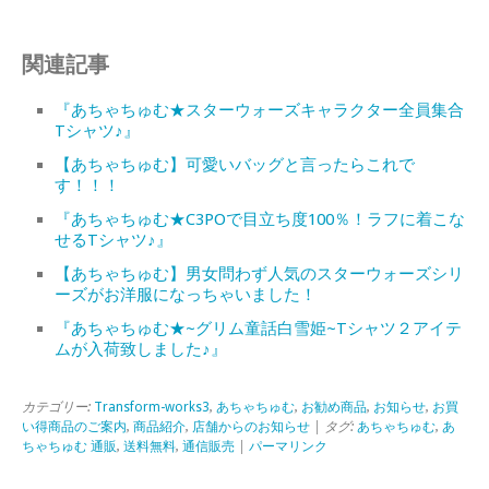
関連記事
『あちゃちゅむ★スターウォーズキャラクター全員集合
Tシャツ♪』
【あちゃちゅむ】可愛いバッグと言ったらこれで
す！！！
『あちゃちゅむ★C3POで目立ち度100％！ラフに着こな
せるTシャツ♪』
【あちゃちゅむ】男女問わず人気のスターウォーズシリ
ーズがお洋服になっちゃいました！
『あちゃちゅむ★~グリム童話白雪姫~Tシャツ２アイテ
ムが入荷致しました♪』
カテゴリー:
Transform-works3
,
あちゃちゅむ
,
お勧め商品
,
お知らせ
,
お買
い得商品のご案内
,
商品紹介
,
店舗からのお知らせ
| タグ:
あちゃちゅむ
,
あ
ちゃちゅむ 通販
,
送料無料
,
通信販売
|
パーマリンク