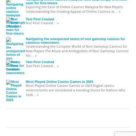
even for first-timers
Exploring the Ease of Online Casinos Malaysia for New Players
Understanding the Growing Appeal of Online Casinos in
… »
Test Post Created
Test Post Created
… »
Navigating the unexpected twists of non gamstop casinos for
cautious newcomers
Understanding the Complex World of Non Gamstop Casinos for
New Players The Allure and Ambiguities of Non Gamstop Casinos
For
… »
Test Post Created
Test Post Created
… »
Most Played Online Casino Games in 2025
Most Played Online Casino Games in 2025 Digital casino
environments are considered a trending choice for bettors who
seek
… »