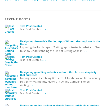
RECENT POSTS
Test Post Created
Test Post Created
… »
Navigating Australia’s Betting Apps Without Getting Lost in the
Noise
Exploring the Landscape of Betting Apps Australia: What You Need
to Know Understanding the Rise of Betting Apps in
… »
Test Post Created
Test Post Created
… »
Navigating gambling websites without the clutter—simplicity
that surprises
Finding Ease in Gambling Websites: A Fresh Take on User-Friendly
Design Why Simplicity Matters in Online Gambling When
visiting
… »
Test Post Created
Test Post Created
… »
Navigating online casinos malaysia feels surprisingly effortless