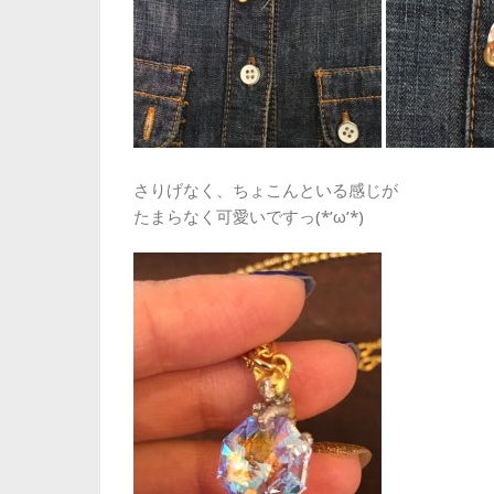
さりげなく、ちょこんといる感じが
たまらなく可愛いですっ(*’ω’*)