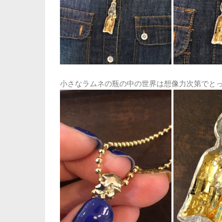
小さなラムネの瓶の中の世界は想像力次第でと