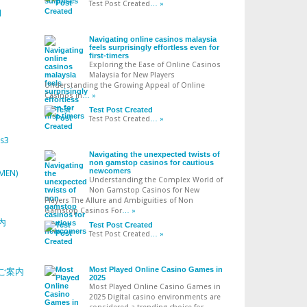
Test Post Created
… »
l
Navigating online casinos malaysia
feels surprisingly effortless even for
first-timers
Exploring the Ease of Online Casinos
Malaysia for New Players
Understanding the Growing Appeal of Online
Casinos in
… »
Test Post Created
Test Post Created
… »
s3
Navigating the unexpected twists of
non gamstop casinos for cautious
newcomers
(MEN)
Understanding the Complex World of
Non Gamstop Casinos for New
Players The Allure and Ambiguities of Non
Gamstop Casinos For
… »
内
Test Post Created
Test Post Created
… »
Most Played Online Casino Games in
ご案内
2025
Most Played Online Casino Games in
2025 Digital casino environments are