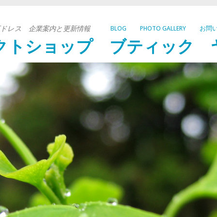
ドレス 企業案内と更新情報
BLOG
PHOTO GALLERY
お問
クトショップ ブティック 