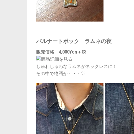
パルナートポック ラムネの夜
販売価格 4,000Yen＋税
しゅわしゅわなラムネがネックレスに！
その中で物語が・・・♡