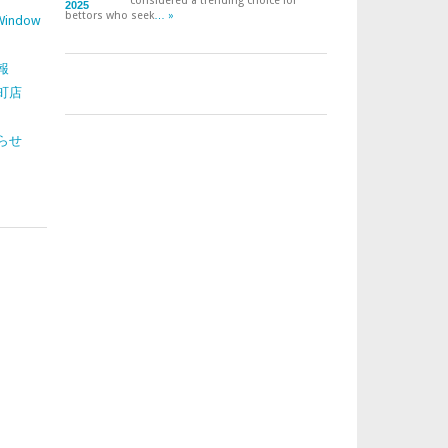
considered a trending choice for
bettors who seek
… »
indow
報
町店
らせ