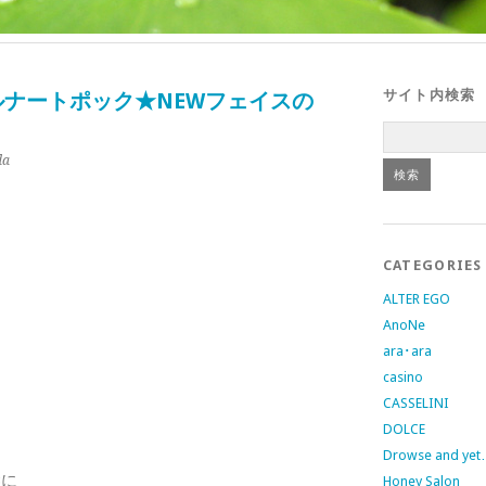
サイト内検索
c/パルナートポック★NEWフェイスの
da
CATEGORIES
ALTER EGO
AnoNe
ara･ara
casino
CASSELINI
DOLCE
Drowse and ye
3に
Honey Salon