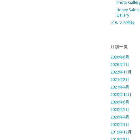
Photo Galler
Honey Salon
Gallery
メルマガ登録
月別一覧
2026年8月
2026年7月
2022年11月
2021年8月
2021年4月
2020年12月
2020年8月
2020年5月
2020年4月
2020年3月
2019年12月
2019年8月