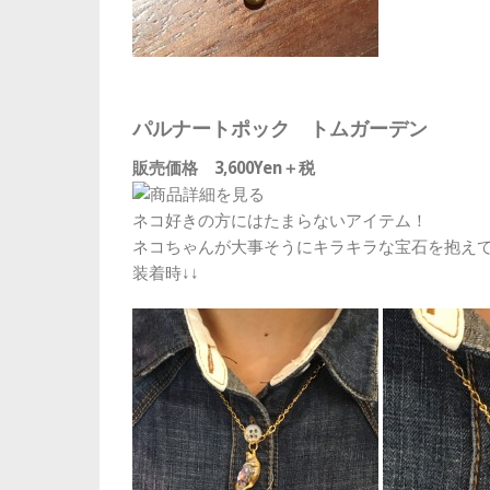
パルナートポック トムガーデン
販売価格 3,600Yen＋税
ネコ好きの方にはたまらないアイテム！
ネコちゃんが大事そうにキラキラな宝石を抱え
装着時↓↓