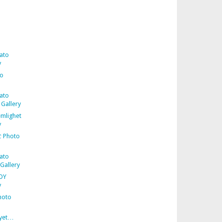
ato
y
to
ato
Gallery
emlighet
y
Photo
ato
Gallery
OY
y
hoto
 yet…