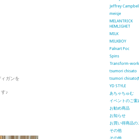
Jeffrey Campbel
meisje
MELANTRICK
HEMLIGHET
MILK
MILKBOY
Palnart Poc
Spins
Transform-work
tsumori chisato
ディガンを
tsumori chisato
YD STYLE
す♪
あちゃちゅむ
イベントのご案
お勧め商品
お知らせ
お買い得商品の
その他
その他