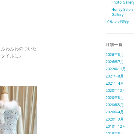
Photo Galler
Honey Salon
Gallery
メルマガ登録
月別一覧
、ふわふわのついた
2026年8月
タイルに♪
2026年7月
2022年11月
2021年8月
2021年4月
2020年12月
2020年8月
2020年5月
2020年4月
2020年3月
2019年12月
2019年8月