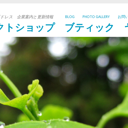
ドレス 企業案内と更新情報
BLOG
PHOTO GALLERY
お問
クトショップ ブティック 