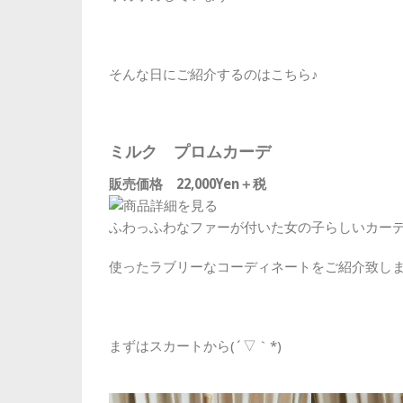
そんな日にご紹介するのはこちら♪
ミルク プロムカーデ
販売価格 22,000Yen＋税
ふわっふわなファーが付いた女の子らしいカー
使ったラブリーなコーディネートをご紹介致しま
まずはスカートから(´▽｀*)