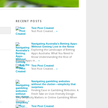
RECENT POSTS
Test Post Created
Test Post Created
… »
Navigating Australia’s Betting Apps
Without Getting Lost in the Noise
Exploring the Landscape of Betting
Apps Australia: What You Need to
Know Understanding the Rise of
Betting Apps in
… »
Test Post Created
Test Post Created
… »
Navigating gambling websites
without the clutter—simplicity that
surprises
Finding Ease in Gambling Websites: A
Fresh Take on User-Friendly Design
Why Simplicity Matters in Online Gambling When
t…
visiting
… »
Test Post Created