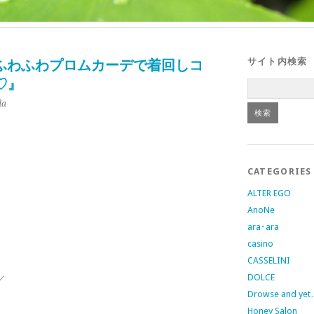
サイト内検索
★ふわふわプロムカーデで着回しコ
♡』
da
CATEGORIES
ALTER EGO
AnoNe
ara･ara
casino
CASSELINI
DOLCE
／
Drowse and ye
Honey Salon