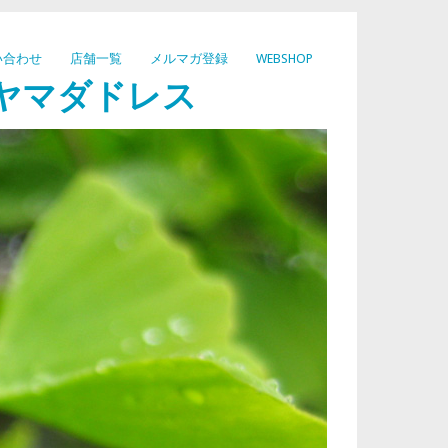
い合わせ
店舗一覧
メルマガ登録
WEBSHOP
ヤマダドレス