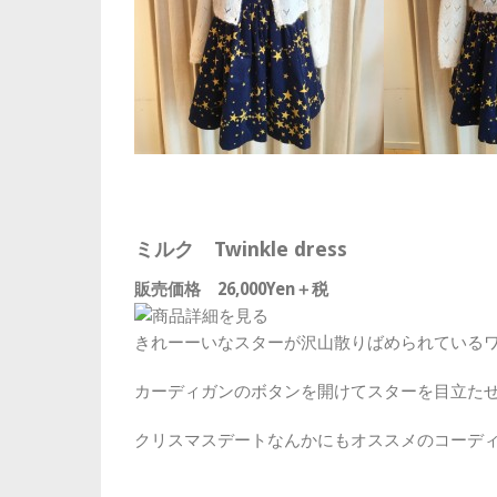
ミルク Twinkle dress
販売価格 26,000Yen＋税
きれーーいなスターが沢山散りばめられている
カーディガンのボタンを開けてスターを目立た
クリスマスデートなんかにもオススメのコーデ