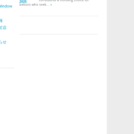
considered a trending choice for
bettors who seek
… »
indow
報
町店
らせ