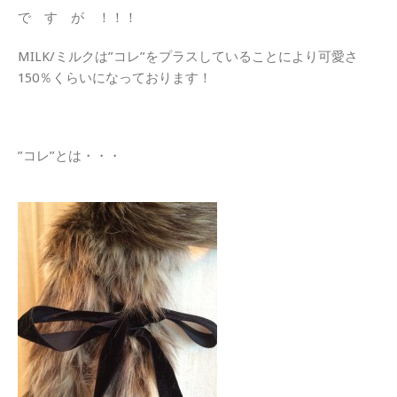
で す が ！！！
MILK/ミルクは”コレ”をプラスしていることにより可愛さ
150％くらいになっております！
”コレ”とは・・・