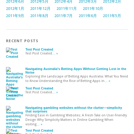
2012年6月
2012年5月
2012年4月
2012年3月
2012年2月
2012年1月
2011年12月
2011年11月
2011年10月
2011年9月
2011年8月
2011年7月
2011年6月
2011年5月
RECENT POSTS
Test Post Created
Test Post Created
… »
Navigating Australia’s Betting Apps Without Getting Lost in the
Noise
Exploring the Landscape of Betting Apps Australia: What You Need
to Know Understanding the Rise of Betting Apps in
… »
Test Post Created
Test Post Created
… »
Navigating gambling websites without the clutter—simplicity
that surprises
Finding Ease in Gambling Websites: A Fresh Take on User-Friendly
Design Why Simplicity Matters in Online Gambling When
visiting
… »
Test Post Created