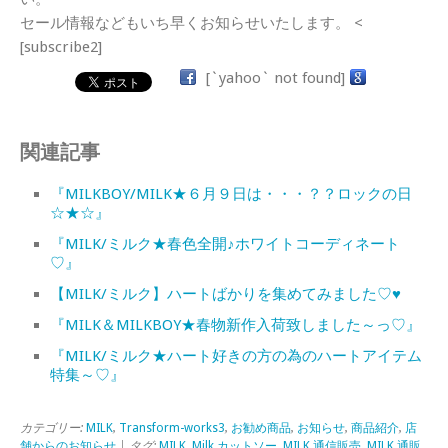
セール情報などもいち早くお知らせいたします。 <
[subscribe2]
[`yahoo` not found]
関連記事
『MILKBOY/MILK★６月９日は・・・？？ロックの日
☆★☆』
『MILK/ミルク★春色全開♪ホワイトコーディネート
♡』
【MILK/ミルク】ハートばかりを集めてみました♡♥
『MILK＆MILKBOY★春物新作入荷致しました～っ♡』
『MILK/ミルク★ハート好きの方の為のハートアイテム
特集～♡』
カテゴリー:
MILK
,
Transform-works3
,
お勧め商品
,
お知らせ
,
商品紹介
,
店
舗からのお知らせ
| タグ:
MILK
,
Milk カットソー
,
MILK 通信販売
,
MILK 通販
,