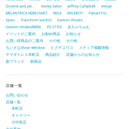
Drowse and yet…
Honey Salon
Jeffrey Campbell
meisje
MELANTRICK HEMLIGHET
MILK
MILKBOY
Palnart Poc
Spins
Transform-works3
tsumori chisato
tsumori chisato(MEN)
YD STYLE
あちゃちゅむ
イベントのご案内
お勧め商品
お知らせ
お買い得商品のご案内
その他
その他
ちいさなShow-Window
ヒグチユウコ
メディア掲載情報
ヤマダドレス本町店
商品紹介
店舗からのお知らせ
新ブランド
新商品
店舗一覧
お問い合わせ
店舗一覧
本町店
ギャラリー
川中島店