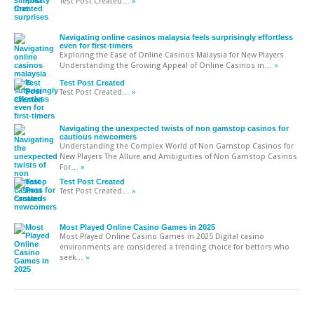
Test Post Created
… »
Navigating online casinos malaysia feels surprisingly effortless
even for first-timers
Exploring the Ease of Online Casinos Malaysia for New Players
Understanding the Growing Appeal of Online Casinos in
… »
Test Post Created
Test Post Created
… »
Navigating the unexpected twists of non gamstop casinos for
cautious newcomers
Understanding the Complex World of Non Gamstop Casinos for
New Players The Allure and Ambiguities of Non Gamstop Casinos
For
… »
Test Post Created
Test Post Created
… »
Most Played Online Casino Games in 2025
Most Played Online Casino Games in 2025 Digital casino
environments are considered a trending choice for bettors who
seek
… »