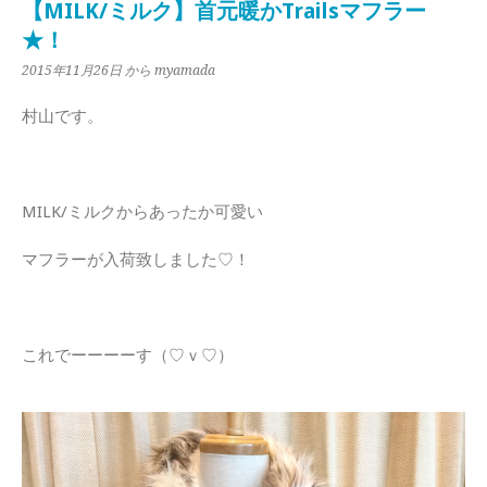
【MILK/ミルク】首元暖かTrailsマフラー
★！
2015年11月26日
から myamada
村山です。
MILK/ミルクからあったか可愛い
マフラーが入荷致しました♡！
これでーーーーす（♡ｖ♡）