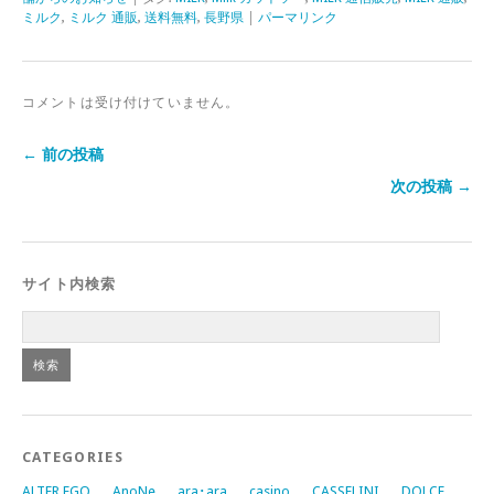
ミルク
,
ミルク 通販
,
送料無料
,
長野県
|
パーマリンク
コメントは受け付けていません。
← 前の投稿
次の投稿 →
サイト内検索
CATEGORIES
ALTER EGO
AnoNe
ara･ara
casino
CASSELINI
DOLCE