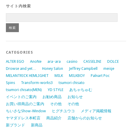
サイト内検索
CATEGORIES
ALTER EGO
AnoNe
ara･ara
casino
CASSELINI
DOLCE
Drowse and yet…
Honey Salon
Jeffrey Campbell
meisje
MELANTRICK HEMLIGHET
MILK
MILKBOY
Palnart Poc
Spins
Transform-works3
tsumori chisato
tsumori chisato(MEN)
YD STYLE
あちゃちゅむ
イベントのご案内
お勧め商品
お知らせ
お買い得商品のご案内
その他
その他
ちいさなShow-Window
ヒグチユウコ
メディア掲載情報
ヤマダドレス本町店
商品紹介
店舗からのお知らせ
新ブランド
新商品