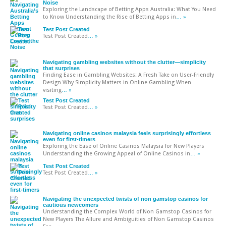
Noise
Exploring the Landscape of Betting Apps Australia: What You Need
to Know Understanding the Rise of Betting Apps in
… »
Test Post Created
Test Post Created
… »
Navigating gambling websites without the clutter—simplicity
that surprises
Finding Ease in Gambling Websites: A Fresh Take on User-Friendly
Design Why Simplicity Matters in Online Gambling When
visiting
… »
Test Post Created
Test Post Created
… »
Navigating online casinos malaysia feels surprisingly effortless
even for first-timers
Exploring the Ease of Online Casinos Malaysia for New Players
Understanding the Growing Appeal of Online Casinos in
… »
Test Post Created
Test Post Created
… »
Navigating the unexpected twists of non gamstop casinos for
cautious newcomers
Understanding the Complex World of Non Gamstop Casinos for
New Players The Allure and Ambiguities of Non Gamstop Casinos