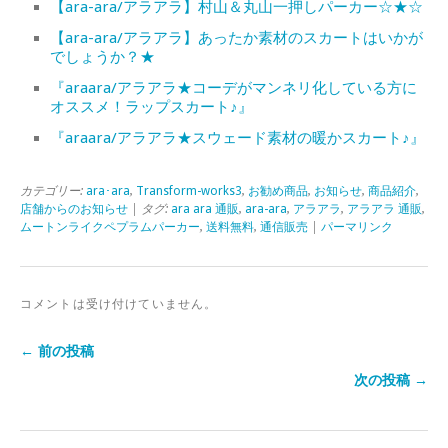
【ara-ara/アラアラ】村山＆丸山一押しパーカー☆★☆
【ara-ara/アラアラ】あったか素材のスカートはいかが
でしょうか？★
『araara/アラアラ★コーデがマンネリ化している方に
オススメ！ラップスカート♪』
『araara/アラアラ★スウェード素材の暖かスカート♪』
カテゴリー:
ara･ara
,
Transform-works3
,
お勧め商品
,
お知らせ
,
商品紹介
,
店舗からのお知らせ
| タグ:
ara ara 通販
,
ara-ara
,
アラアラ
,
アラアラ 通販
,
ムートンライクペプラムパーカー
,
送料無料
,
通信販売
|
パーマリンク
コメントは受け付けていません。
← 前の投稿
次の投稿 →