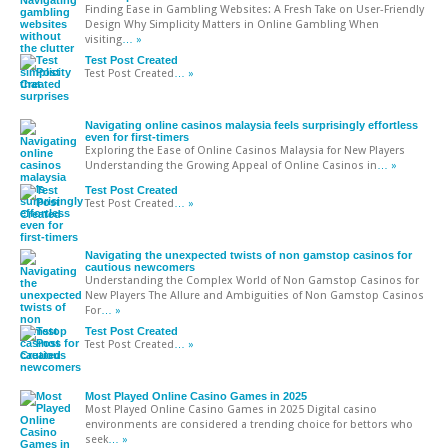
Finding Ease in Gambling Websites: A Fresh Take on User-Friendly
Design Why Simplicity Matters in Online Gambling When
visiting
… »
Test Post Created
Test Post Created
… »
Navigating online casinos malaysia feels surprisingly effortless
even for first-timers
Exploring the Ease of Online Casinos Malaysia for New Players
Understanding the Growing Appeal of Online Casinos in
… »
Test Post Created
Test Post Created
… »
Navigating the unexpected twists of non gamstop casinos for
cautious newcomers
Understanding the Complex World of Non Gamstop Casinos for
New Players The Allure and Ambiguities of Non Gamstop Casinos
For
… »
Test Post Created
Test Post Created
… »
Most Played Online Casino Games in 2025
Most Played Online Casino Games in 2025 Digital casino
environments are considered a trending choice for bettors who
seek
… »