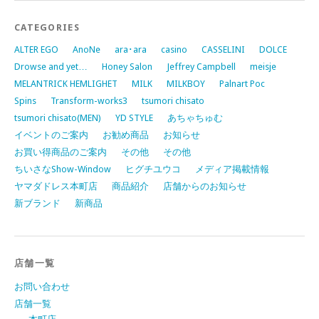
CATEGORIES
ALTER EGO
AnoNe
ara･ara
casino
CASSELINI
DOLCE
Drowse and yet…
Honey Salon
Jeffrey Campbell
meisje
MELANTRICK HEMLIGHET
MILK
MILKBOY
Palnart Poc
Spins
Transform-works3
tsumori chisato
tsumori chisato(MEN)
YD STYLE
あちゃちゅむ
イベントのご案内
お勧め商品
お知らせ
お買い得商品のご案内
その他
その他
ちいさなShow-Window
ヒグチユウコ
メディア掲載情報
ヤマダドレス本町店
商品紹介
店舗からのお知らせ
新ブランド
新商品
店舗一覧
お問い合わせ
店舗一覧