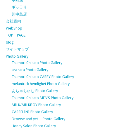
本町店
ギャラリー
川中島店
会社案内
WebShop
TOP PAGE
blog
サイトマップ
Photo Gallery
Tsumori Chisato Photo Gallery
ara･ara Photo Gallery
Tsumori Chisato CARRY Photo Gallery
melantrick hemlighet Photo Gallery
あちゃちゅむ Photo Gallery
Tsumori Chisato MEN’S Photo Gallery
MILK/MILKBOY Photo Gallery
CASSELINI Photo Gallery
Drowse and yet… Photo Gallery
Honey Salon Photo Gallery