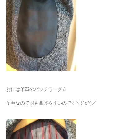
肘には羊革のパッチワーク☆
羊革なので肘も曲げやすいのです＼(^o^)／