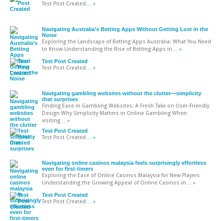
Test Post Created
… »
Navigating Australia’s Betting Apps Without Getting Lost in the
Noise
Exploring the Landscape of Betting Apps Australia: What You Need
to Know Understanding the Rise of Betting Apps in
… »
Test Post Created
Test Post Created
… »
Navigating gambling websites without the clutter—simplicity
that surprises
Finding Ease in Gambling Websites: A Fresh Take on User-Friendly
Design Why Simplicity Matters in Online Gambling When
visiting
… »
Test Post Created
Test Post Created
… »
Navigating online casinos malaysia feels surprisingly effortless
even for first-timers
Exploring the Ease of Online Casinos Malaysia for New Players
Understanding the Growing Appeal of Online Casinos in
… »
Test Post Created
Test Post Created
… »