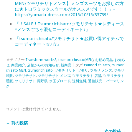
MEN/ツモリチサトメンズ】メンズスーツをお探しの方
に★トロワミックスウールがオススメです！！ 」-
https://yamada-dress.com/2015/10/15/33739/
『！SALE！Tsumorichisato/ツモリチサト★レディース
×メンズごちゃ混ぜコーディネート♪』
『tsumori chisato/ツモリチサト★お買い得アイテムで
コーディネート☆♪☆』
カテゴリー:
Transform-works3
,
tsumori chisato(MEN)
,
お勧め商品
,
お知ら
せ
,
商品紹介
,
店舗からのお知らせ
,
新商品
| タグ:
tsumori chisato
,
tsumori
chisato MEN
,
tsumorichisato
,
ツモチリサト
,
ツモリ
,
ツモリ メンズ
,
ツモリ
通販
,
ツモリチサト
,
ツモリチサト メンズ
,
ツモリチサト 店舗
,
ツモリチサト
通販
,
ツモリチサト 長野県
,
水玉ブロード
,
送料無料
,
通信販売
|
パーマリン
ク
コメントは受け付けていません。
← 前の投稿
次の投稿 →