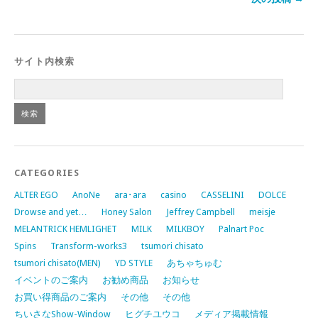
サイト内検索
CATEGORIES
ALTER EGO
AnoNe
ara･ara
casino
CASSELINI
DOLCE
Drowse and yet…
Honey Salon
Jeffrey Campbell
meisje
MELANTRICK HEMLIGHET
MILK
MILKBOY
Palnart Poc
Spins
Transform-works3
tsumori chisato
tsumori chisato(MEN)
YD STYLE
あちゃちゅむ
イベントのご案内
お勧め商品
お知らせ
お買い得商品のご案内
その他
その他
ちいさなShow-Window
ヒグチユウコ
メディア掲載情報