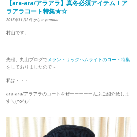
【ara-ara/アラアラ】真冬必須アイテム！ア
ラアラコート特集★☆
2015年11月2日
から myamada
村山です。
先程、丸山ブログで
メラントリックヘムライトのコート特集
をしておりましたので～
私は・・・
ara-ara/アラアラのコートをぜーーーーーんぶご紹介致しま
す＼(^o^)／