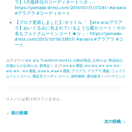
ラ】1月最終日のコーディネート☆彡 」-
https://yamada-dress.com/2016/01/31/37241/ #araara
#アラアラ #コーディネート
【ブログ更新しました】:タイトル「 【ara-ara/アラア
ラ】ぬいぐるみに包まれているような暖かコート！その
名もフェイクムートンコート★☆ 」- https://yamada-
dress.com/2015/10/18/33857/ #araara #アラアラ #コ
ート
カテゴリー:
ara･ara
,
Transform-works3
,
お勧め商品
,
お知らせ
,
商品紹介
,
店舗からのお知らせ
,
新商品
| タグ:
ara ara 通販
,
ara-ara
,
ara･ara
,
ara・
ara
,
ara・ara 通販
,
araara
,
araara 通販
,
アラアラ
,
アラアラ 通販
,
フェイク
ムートンコート
,
裏起毛フーディ-コート
,
送料無料
,
通信販売
|
パーマリンク
コメントは受け付けていません。
← 前の投稿
次の投稿 →