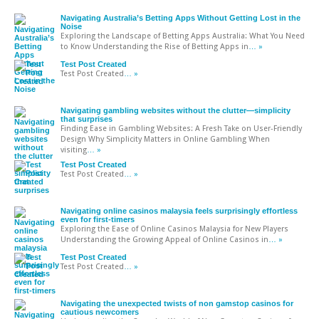
Navigating Australia’s Betting Apps Without Getting Lost in the
Noise
Exploring the Landscape of Betting Apps Australia: What You Need
to Know Understanding the Rise of Betting Apps in
… »
Test Post Created
Test Post Created
… »
Navigating gambling websites without the clutter—simplicity
that surprises
Finding Ease in Gambling Websites: A Fresh Take on User-Friendly
Design Why Simplicity Matters in Online Gambling When
visiting
… »
Test Post Created
Test Post Created
… »
Navigating online casinos malaysia feels surprisingly effortless
even for first-timers
Exploring the Ease of Online Casinos Malaysia for New Players
Understanding the Growing Appeal of Online Casinos in
… »
Test Post Created
Test Post Created
… »
Navigating the unexpected twists of non gamstop casinos for
cautious newcomers