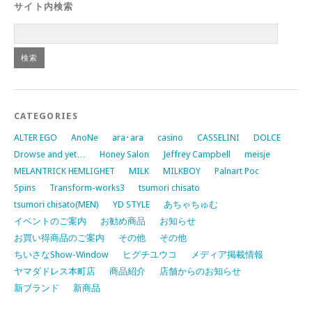
サイト内検索
CATEGORIES
ALTER EGO
AnoNe
ara･ara
casino
CASSELINI
DOLCE
Drowse and yet…
Honey Salon
Jeffrey Campbell
meisje
MELANTRICK HEMLIGHET
MILK
MILKBOY
Palnart Poc
Spins
Transform-works3
tsumori chisato
tsumori chisato(MEN)
YD STYLE
あちゃちゅむ
イベントのご案内
お勧め商品
お知らせ
お買い得商品のご案内
その他
その他
ちいさなShow-Window
ヒグチユウコ
メディア掲載情報
ヤマダドレス本町店
商品紹介
店舗からのお知らせ
新ブランド
新商品