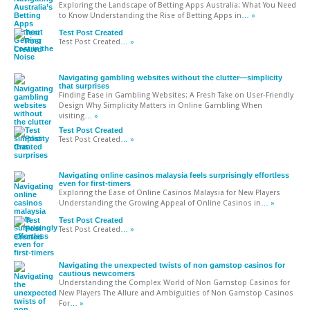
Exploring the Landscape of Betting Apps Australia: What You Need
to Know Understanding the Rise of Betting Apps in
… »
Test Post Created
Test Post Created
… »
Navigating gambling websites without the clutter—simplicity
that surprises
Finding Ease in Gambling Websites: A Fresh Take on User-Friendly
Design Why Simplicity Matters in Online Gambling When
visiting
… »
Test Post Created
Test Post Created
… »
Navigating online casinos malaysia feels surprisingly effortless
even for first-timers
Exploring the Ease of Online Casinos Malaysia for New Players
Understanding the Growing Appeal of Online Casinos in
… »
Test Post Created
Test Post Created
… »
Navigating the unexpected twists of non gamstop casinos for
cautious newcomers
Understanding the Complex World of Non Gamstop Casinos for
New Players The Allure and Ambiguities of Non Gamstop Casinos
For
… »