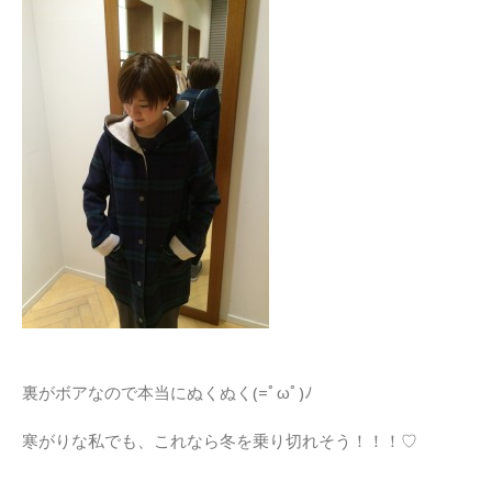
裏がボアなので本当にぬくぬく(=ﾟωﾟ)ﾉ
寒がりな私でも、これなら冬を乗り切れそう！！！♡