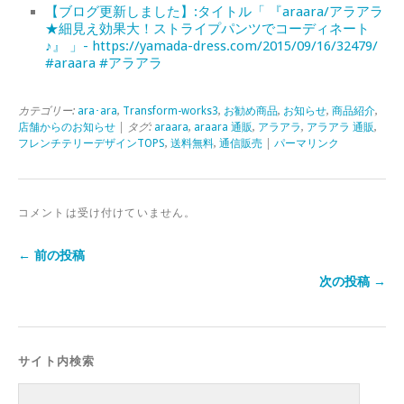
【ブログ更新しました】:タイトル「 『araara/アラアラ
★細見え効果大！ストライプパンツでコーディネート
♪』 」- https://yamada-dress.com/2015/09/16/32479/
#araara #アラアラ
カテゴリー:
ara･ara
,
Transform-works3
,
お勧め商品
,
お知らせ
,
商品紹介
,
店舗からのお知らせ
| タグ:
araara
,
araara 通販
,
アラアラ
,
アラアラ 通販
,
フレンチテリーデザインTOPS
,
送料無料
,
通信販売
|
パーマリンク
コメントは受け付けていません。
← 前の投稿
次の投稿 →
サイト内検索