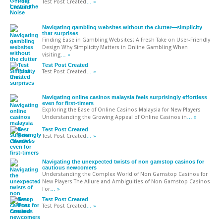
Test Post Created
… »
Navigating gambling websites without the clutter—simplicity
that surprises
Finding Ease in Gambling Websites: A Fresh Take on User-Friendly
Design Why Simplicity Matters in Online Gambling When
visiting
… »
Test Post Created
Test Post Created
… »
Navigating online casinos malaysia feels surprisingly effortless
even for first-timers
Exploring the Ease of Online Casinos Malaysia for New Players
Understanding the Growing Appeal of Online Casinos in
… »
Test Post Created
Test Post Created
… »
Navigating the unexpected twists of non gamstop casinos for
cautious newcomers
Understanding the Complex World of Non Gamstop Casinos for
New Players The Allure and Ambiguities of Non Gamstop Casinos
For
… »
Test Post Created
Test Post Created
… »