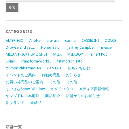
CATEGORIES
ALTER EGO
AnoNe
ara･ara
casino
CASSELINI
DOLCE
Drowse and yet…
Honey Salon
Jeffrey Campbell
meisje
MELANTRICK HEMLIGHET
MILK
MILKBOY
Palnart Poc
Spins
Transform-works3
tsumori chisato
tsumori chisato(MEN)
YD STYLE
あちゃちゅむ
イベントのご案内
お勧め商品
お知らせ
お買い得商品のご案内
その他
その他
ちいさなShow-Window
ヒグチユウコ
メディア掲載情報
ヤマダドレス本町店
商品紹介
店舗からのお知らせ
新ブランド
新商品
店舗一覧