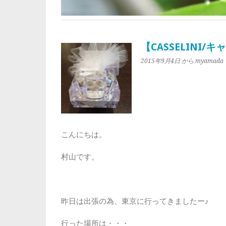
【CASSELINI
2015年9月4日
から myamada
こんにちは。
村山です。
昨日は出張の為、東京に行ってきましたー♪
行った場所は・・・