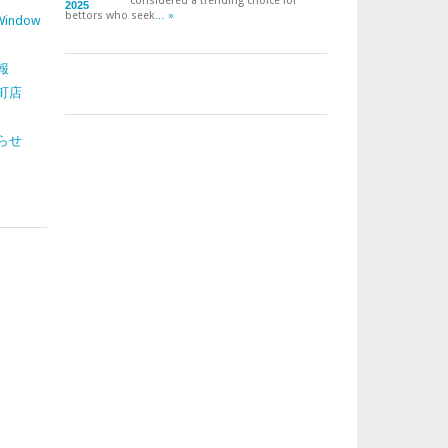
considered a trending choice for
bettors who seek
… »
indow
報
町店
らせ