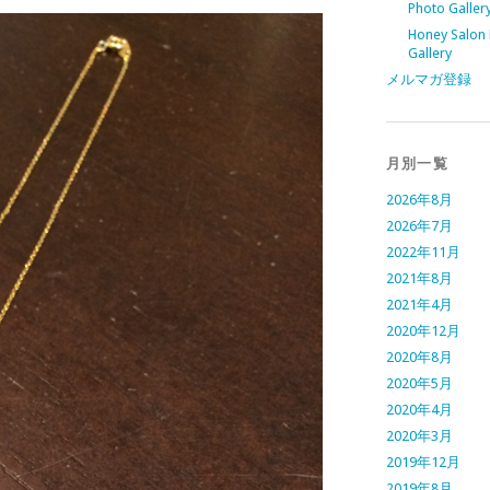
Photo Galler
Honey Salon
Gallery
メルマガ登録
月別一覧
2026年8月
2026年7月
2022年11月
2021年8月
2021年4月
2020年12月
2020年8月
2020年5月
2020年4月
2020年3月
2019年12月
2019年8月