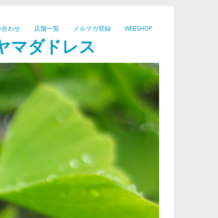
い合わせ
店舗一覧
メルマガ登録
WEBSHOP
ヤマダドレス