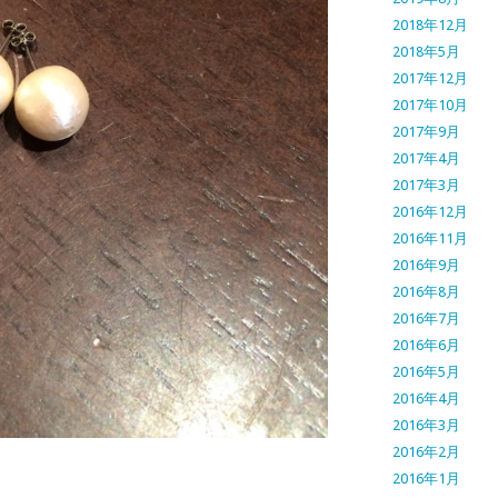
2018年12月
2018年5月
2017年12月
2017年10月
2017年9月
2017年4月
2017年3月
2016年12月
2016年11月
2016年9月
2016年8月
2016年7月
2016年6月
2016年5月
2016年4月
2016年3月
2016年2月
2016年1月