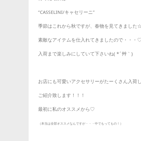
“CASSELINI/キャセリーニ”
季節はこれから秋ですが、春物を見てきました
素敵なアイテムを仕入れてきましたので・・・
入荷まで楽しみにしていて下さいね( *´艸｀)
お店にも可愛いアクセサリーがたーくさん入荷
ご紹介致します！！！
最初に私のオススメから♡
（本当は全部オススメなんですが・・・中でもってもの！）