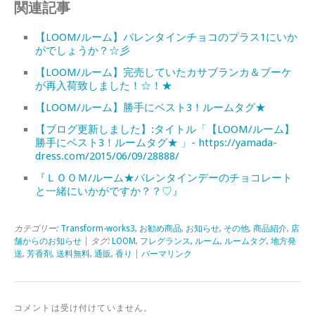
関連記事
【LOOM/ルーム】バレンタインチョコのプラス1にいか
がでしょうか？☆彡
【LOOM/ルーム】完売していたカサブランカ＆ブーケ
が再入荷致しました！☆！★
【LOOM/ルーム】勝手にベスト3！ルームタグ★
【ブログ更新しました】:タイトル「【LOOM/ルーム】
勝手にベスト3！ルームタグ★ 」- https://yamada-
dress.com/2015/06/09/28888/
『ＬＯＯＭ/ルーム★バレンタインデーのチョコレート
と一緒にいかがですか？？♡』
カテゴリー:
Transform-works3
,
お勧め商品
,
お知らせ
,
その他
,
商品紹介
,
店
舗からのお知らせ
| タグ:
LOOM
,
フレグランス
,
ルーム
,
ルームタグ
,
地方発
送
,
芳香剤
,
送料無料
,
通販
,
香り
|
パーマリンク
コメントは受け付けていません。