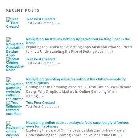
RECENT POSTS
Test Post Created
Test Post Created
… »
Navigating Australia’s Betting Apps Without Getting Lost in the
Noise
Exploring the Landscape of Betting Apps Australia: What You Need
to Know Understanding the Rise of Betting Apps in
… »
Test Post Created
Test Post Created
… »
Navigating gambling websites without the clutter—simplicity
that surprises
Finding Ease in Gambling Websites: A Fresh Take on User-Friendly
Design Why Simplicity Matters in Online Gambling When
visiting
… »
Test Post Created
Test Post Created
… »
Navigating online casinos malaysia feels surprisingly effortless
even for first-timers
Exploring the Ease of Online Casinos Malaysia for New Players
Understanding the Growing Appeal of Online Casinos in
… »