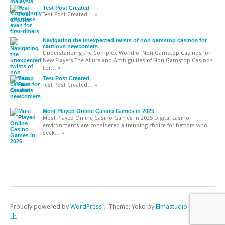
Test Post Created
Test Post Created
… »
Navigating the unexpected twists of non gamstop casinos for
cautious newcomers
Understanding the Complex World of Non Gamstop Casinos for
New Players The Allure and Ambiguities of Non Gamstop Casinos
For
… »
Test Post Created
Test Post Created
… »
Most Played Online Casino Games in 2025
Most Played Online Casino Games in 2025 Digital casino
environments are considered a trending choice for bettors who
seek
… »
Proudly powered by
WordPress
|
Theme: Yoko by
Elmastudio
上