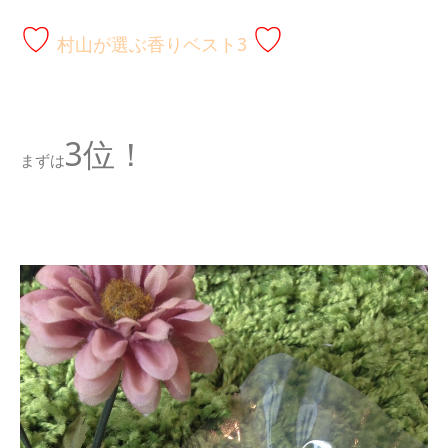
♡
♡
村山が選ぶ香りベスト3
3位！
まずは