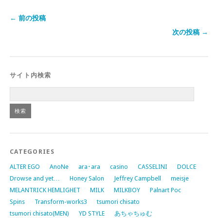
← 前の投稿
次の投稿 →
サイト内検索
CATEGORIES
ALTER EGO
AnoNe
ara･ara
casino
CASSELINI
DOLCE
Drowse and yet…
Honey Salon
Jeffrey Campbell
meisje
MELANTRICK HEMLIGHET
MILK
MILKBOY
Palnart Poc
Spins
Transform-works3
tsumori chisato
tsumori chisato(MEN)
YD STYLE
あちゃちゅむ