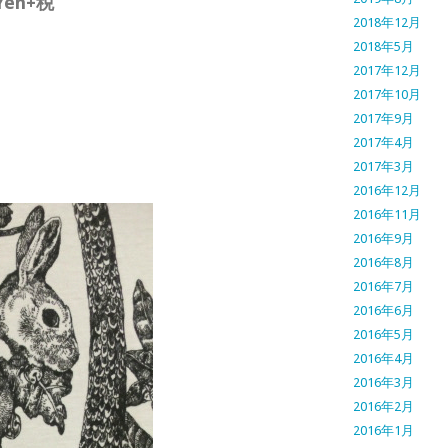
en+税
2018年12月
2018年5月
2017年12月
2017年10月
2017年9月
2017年4月
2017年3月
2016年12月
2016年11月
2016年9月
2016年8月
2016年7月
2016年6月
2016年5月
2016年4月
2016年3月
2016年2月
2016年1月