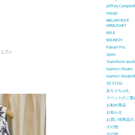
Jeffrey Campbel
meisje
MELANTRICK
HEMLIGHET
MILK
MILKBOY
Palnart Poc
した♪
Spins
Transform-work
tsumori chisato
tsumori chisato
YD STYLE
あちゃちゅむ
イベントのご案
お勧め商品
お知らせ
お買い得商品の
その他
その他