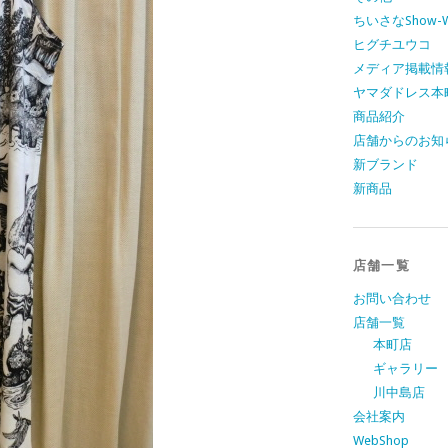
ちいさなShow-W
ヒグチユウコ
メディア掲載情
ヤマダドレス本
商品紹介
店舗からのお知
新ブランド
新商品
店舗一覧
お問い合わせ
店舗一覧
本町店
ギャラリー
川中島店
会社案内
WebShop