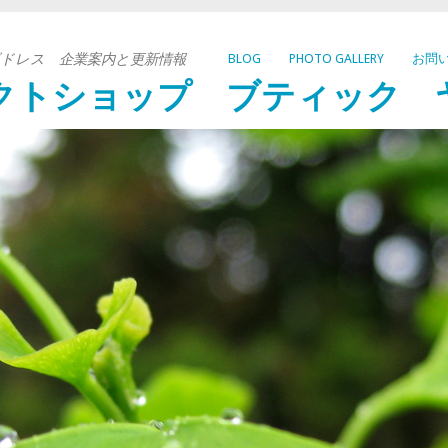
ドレス 企業案内と更新情報
BLOG
PHOTO GALLERY
お問
クトショップ ブティック 