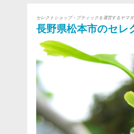
セレクトショップ・ブティックを運営するヤマダ
長野県松本市のセレ