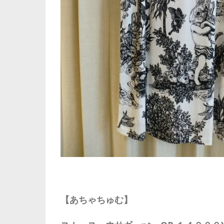
【あちゃちゅむ】