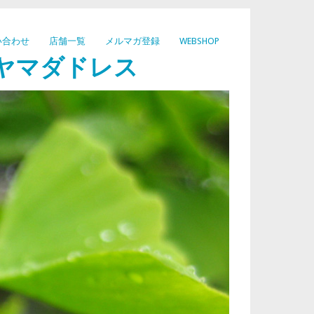
い合わせ
店舗一覧
メルマガ登録
WEBSHOP
ヤマダドレス