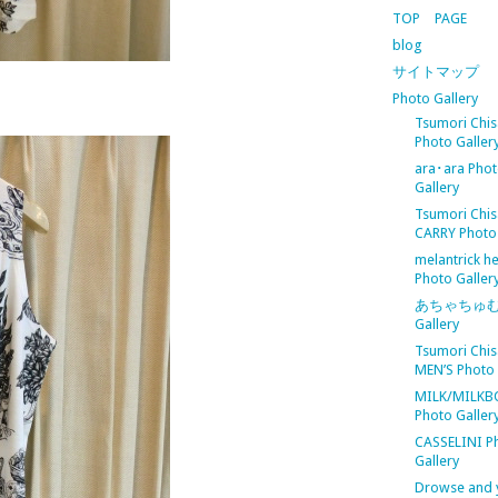
TOP PAGE
blog
サイトマップ
Photo Gallery
Tsumori Chis
Photo Galler
ara･ara Pho
Gallery
Tsumori Chis
CARRY Photo 
melantrick h
Photo Galler
あちゃちゅむ 
Gallery
Tsumori Chis
MEN’S Photo 
MILK/MILKB
Photo Galler
CASSELINI P
Gallery
Drowse and