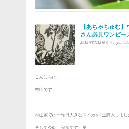
【あちゃちゅむ】
さん必見ワンピー
2015年8月12日
から myamad
こんにちは。
村山です。
村山家では一昨日大きなスイカを1玉購入しまし
そして今朝、完食です。笑