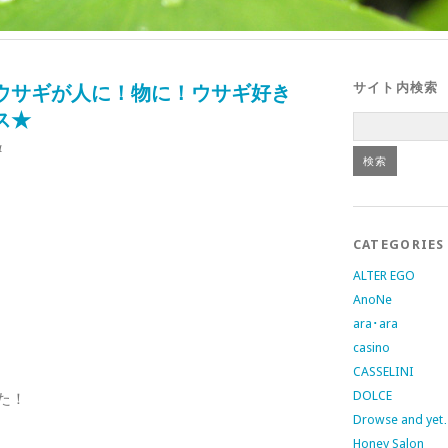
サイト内検索
ウサギが人に！物に！ウサギ好き
ス★
a
CATEGORIES
ALTER EGO
AnoNe
ara･ara
casino
CASSELINI
DOLCE
た！
Drowse and ye
Honey Salon