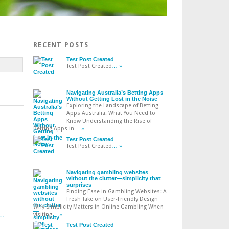
RECENT POSTS
Test Post Created
Test Post Created
… »
Navigating Australia’s Betting Apps
Without Getting Lost in the Noise
Exploring the Landscape of Betting
Apps Australia: What You Need to
Know Understanding the Rise of
Betting Apps in
… »
Test Post Created
Test Post Created
… »
Navigating gambling websites
without the clutter—simplicity that
surprises
Finding Ease in Gambling Websites: A
Fresh Take on User-Friendly Design
Why Simplicity Matters in Online Gambling When
t…
visiting
… »
Test Post Created