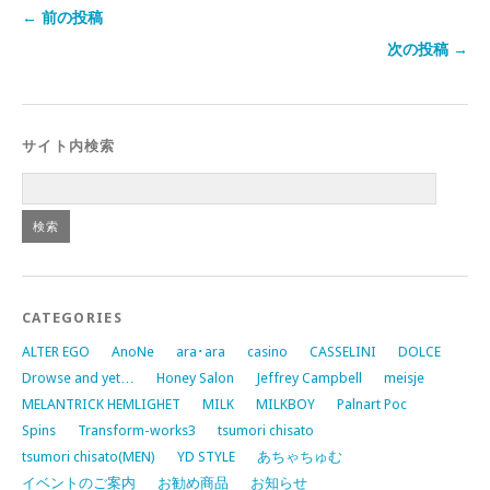
← 前の投稿
次の投稿 →
サイト内検索
CATEGORIES
ALTER EGO
AnoNe
ara･ara
casino
CASSELINI
DOLCE
Drowse and yet…
Honey Salon
Jeffrey Campbell
meisje
MELANTRICK HEMLIGHET
MILK
MILKBOY
Palnart Poc
Spins
Transform-works3
tsumori chisato
tsumori chisato(MEN)
YD STYLE
あちゃちゅむ
イベントのご案内
お勧め商品
お知らせ