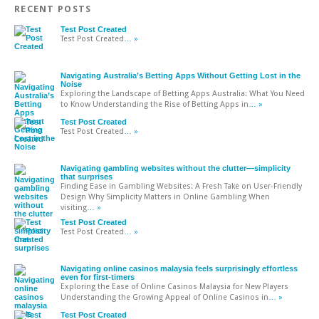
RECENT POSTS
Test Post Created
Test Post Created
… »
Navigating Australia’s Betting Apps Without Getting Lost in the
Noise
Exploring the Landscape of Betting Apps Australia: What You Need
to Know Understanding the Rise of Betting Apps in
… »
Test Post Created
Test Post Created
… »
Navigating gambling websites without the clutter—simplicity
that surprises
Finding Ease in Gambling Websites: A Fresh Take on User-Friendly
Design Why Simplicity Matters in Online Gambling When
visiting
… »
Test Post Created
Test Post Created
… »
Navigating online casinos malaysia feels surprisingly effortless
even for first-timers
Exploring the Ease of Online Casinos Malaysia for New Players
Understanding the Growing Appeal of Online Casinos in
… »
Test Post Created