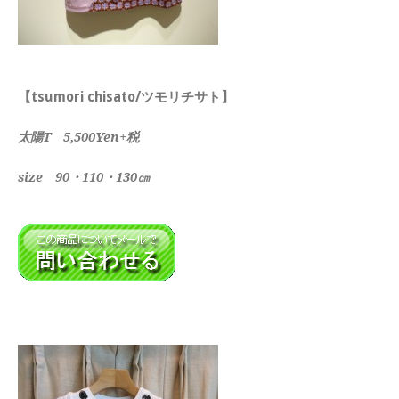
【tsumori chisato/ツモリチサト】
太陽T 5,500Yen+税
size 90・110・130㎝