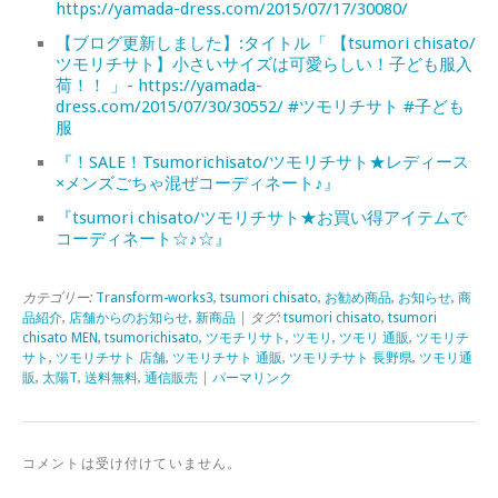
https://yamada-dress.com/2015/07/17/30080/
【ブログ更新しました】:タイトル「 【tsumori chisato/
ツモリチサト】小さいサイズは可愛らしい！子ども服入
荷！！ 」- https://yamada-
dress.com/2015/07/30/30552/ #ツモリチサト #子ども
服
『！SALE！Tsumorichisato/ツモリチサト★レディース
×メンズごちゃ混ぜコーディネート♪』
『tsumori chisato/ツモリチサト★お買い得アイテムで
コーディネート☆♪☆』
カテゴリー:
Transform-works3
,
tsumori chisato
,
お勧め商品
,
お知らせ
,
商
品紹介
,
店舗からのお知らせ
,
新商品
| タグ:
tsumori chisato
,
tsumori
chisato MEN
,
tsumorichisato
,
ツモチリサト
,
ツモリ
,
ツモリ 通販
,
ツモリチ
サト
,
ツモリチサト 店舗
,
ツモリチサト 通販
,
ツモリチサト 長野県
,
ツモリ通
販
,
太陽T
,
送料無料
,
通信販売
|
パーマリンク
コメントは受け付けていません。