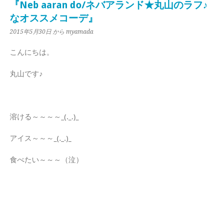
『Neb aaran do/ネバアランド★丸山のラフ♪
なオススメコーデ』
2015年5月30日
から myamada
こんにちは。
丸山です♪
溶ける～～～～_(._.)_
アイス～～～_(._.)_
食べたい～～～（泣）