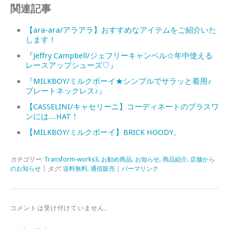
関連記事
【ara-ara/アラアラ】おすすめなアイテムをご紹介いた
します！
『Jeffry Campbell/ジェフリーキャンベル☆年中使える
レースアップシューズ♡』
『MILKBOY/ミルクボーイ★シンプルでサラッと着用♪
プレートネックレス♪』
【CASSELINI/キャセリーニ】コーディネートのプラスワ
ンには…HAT！
【MILKBOY/ミルクボーイ】BRICK HOODY。
カテゴリー:
Transform-works3
,
お勧め商品
,
お知らせ
,
商品紹介
,
店舗から
のお知らせ
| タグ:
送料無料
,
通信販売
|
パーマリンク
コメントは受け付けていません。