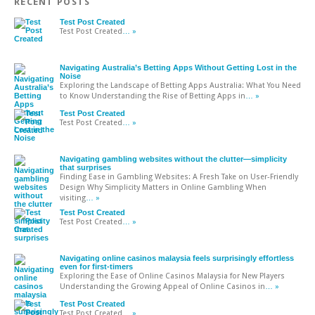
RECENT POSTS
Test Post Created
Test Post Created
… »
Navigating Australia’s Betting Apps Without Getting Lost in the
Noise
Exploring the Landscape of Betting Apps Australia: What You Need
to Know Understanding the Rise of Betting Apps in
… »
Test Post Created
Test Post Created
… »
Navigating gambling websites without the clutter—simplicity
that surprises
Finding Ease in Gambling Websites: A Fresh Take on User-Friendly
Design Why Simplicity Matters in Online Gambling When
visiting
… »
Test Post Created
Test Post Created
… »
Navigating online casinos malaysia feels surprisingly effortless
even for first-timers
Exploring the Ease of Online Casinos Malaysia for New Players
Understanding the Growing Appeal of Online Casinos in
… »
Test Post Created
Test Post Created
… »