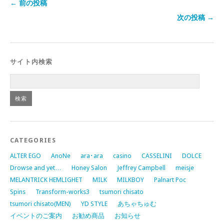
← 前の投稿
次の投稿 →
サイト内検索
CATEGORIES
ALTER EGO
AnoNe
ara･ara
casino
CASSELINI
DOLCE
Drowse and yet…
Honey Salon
Jeffrey Campbell
meisje
MELANTRICK HEMLIGHET
MILK
MILKBOY
Palnart Poc
Spins
Transform-works3
tsumori chisato
tsumori chisato(MEN)
YD STYLE
あちゃちゅむ
イベントのご案内
お勧め商品
お知らせ