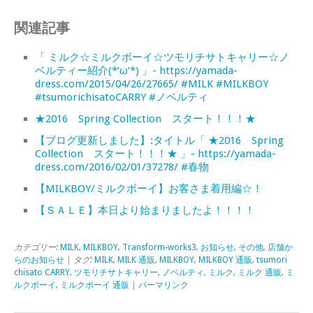
関連記事
「 ミルク☆ミルクボーイ☆ツモリチサトキャリー☆ノ
ベルティー紹介(*’ω’*) 」- https://yamada-
dress.com/2015/04/26/27665/ #MILK #MILKBOY
#tsumorichisatoCARRY #ノベルティ
★2016 Spring Collection スタート！！！★
【ブログ更新しました】:タイトル「 ★2016 Spring
Collection スタート！！！★ 」- https://yamada-
dress.com/2016/02/01/37278/ #春物
【MILKBOY/ミルクボーイ】お客さま着用編☆！
【ＳＡＬＥ】本日より始まりましたよ！！！！
カテゴリー:
MILK
,
MILKBOY
,
Transform-works3
,
お知らせ
,
その他
,
店舗か
らのお知らせ
| タグ:
MILK
,
MILK 通販
,
MILKBOY
,
MILKBOY 通販
,
tsumori
chisato CARRY
,
ツモリチサトキャリー
,
ノベルティ
,
ミルク
,
ミルク 通販
,
ミ
ルクボーイ
,
ミルクボーイ 通販
|
パーマリンク