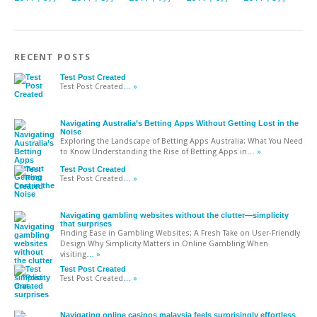
RECENT POSTS
Test Post Created
Test Post Created
… »
Navigating Australia’s Betting Apps Without Getting Lost in the
Noise
Exploring the Landscape of Betting Apps Australia: What You Need
to Know Understanding the Rise of Betting Apps in
… »
Test Post Created
Test Post Created
… »
Navigating gambling websites without the clutter—simplicity
that surprises
Finding Ease in Gambling Websites: A Fresh Take on User-Friendly
Design Why Simplicity Matters in Online Gambling When
visiting
… »
Test Post Created
Test Post Created
… »
Navigating online casinos malaysia feels surprisingly effortless