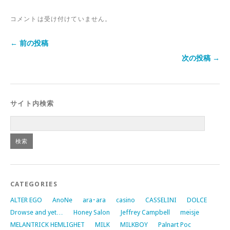
コメントは受け付けていません。
← 前の投稿
次の投稿 →
サイト内検索
CATEGORIES
ALTER EGO
AnoNe
ara･ara
casino
CASSELINI
DOLCE
Drowse and yet…
Honey Salon
Jeffrey Campbell
meisje
MELANTRICK HEMLIGHET
MILK
MILKBOY
Palnart Poc