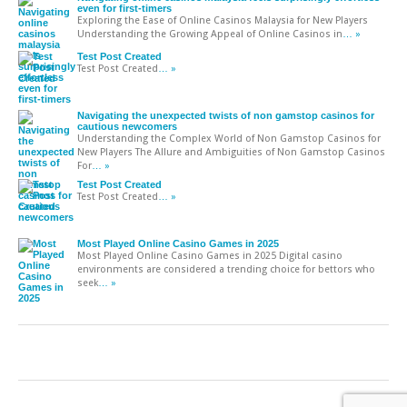
even for first-timers
Exploring the Ease of Online Casinos Malaysia for New Players
Understanding the Growing Appeal of Online Casinos in
… »
Test Post Created
Test Post Created
… »
Navigating the unexpected twists of non gamstop casinos for
cautious newcomers
Understanding the Complex World of Non Gamstop Casinos for
New Players The Allure and Ambiguities of Non Gamstop Casinos
For
… »
Test Post Created
Test Post Created
… »
Most Played Online Casino Games in 2025
Most Played Online Casino Games in 2025 Digital casino
environments are considered a trending choice for bettors who
seek
… »