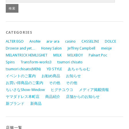
CATEGORIES
ALTER EGO
AnoNe
ara･ara
casino
CASSELINI
DOLCE
Drowse and yet…
Honey Salon
Jeffrey Campbell
meisje
MELANTRICK HEMLIGHET
MILK
MILKBOY
Palnart Poc
Spins
Transform-works3
tsumori chisato
tsumori chisato(MEN)
YD STYLE
あちゃちゅむ
イベントのご案内
お勧め商品
お知らせ
お買い得商品のご案内
その他
その他
ちいさなShow-Window
ヒグチユウコ
メディア掲載情報
ヤマダドレス本町店
商品紹介
店舗からのお知らせ
新ブランド
新商品
店舗一覧