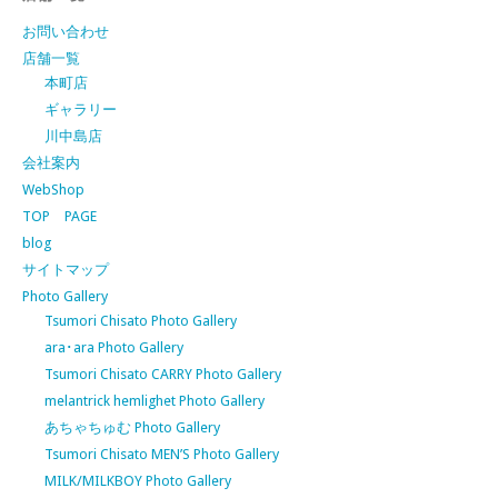
お問い合わせ
店舗一覧
本町店
ギャラリー
川中島店
会社案内
WebShop
TOP PAGE
blog
サイトマップ
Photo Gallery
Tsumori Chisato Photo Gallery
ara･ara Photo Gallery
Tsumori Chisato CARRY Photo Gallery
melantrick hemlighet Photo Gallery
あちゃちゅむ Photo Gallery
Tsumori Chisato MEN’S Photo Gallery
MILK/MILKBOY Photo Gallery