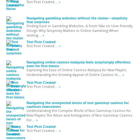
Test Post Created
… »
Navigating gambling websites without the clutter—simplicity
that surprises
Finding Ease in Gambling Websites: A Fresh Take on User-Friendly
Design Why Simplicity Matters in Online Gambling When
visiting
… »
Test Post Created
Test Post Created
… »
Navigating online casinos malaysia feels surprisingly effortless
even for first-timers
Exploring the Ease of Online Casinos Malaysia for New Players
Understanding the Growing Appeal of Online Casinos in
… »
Test Post Created
Test Post Created
… »
Navigating the unexpected twists of non gamstop casinos for
cautious newcomers
Understanding the Complex World of Non Gamstop Casinos for
New Players The Allure and Ambiguities of Non Gamstop Casinos
For
… »
Test Post Created
Test Post Created
… »