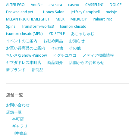
ALTER EGO
AnoNe
ara･ara
casino
CASSELINI
DOLCE
Drowse and yet…
Honey Salon
Jeffrey Campbell
meisje
MELANTRICK HEMLIGHET
MILK
MILKBOY
Palnart Poc
Spins
Transform-works3
tsumori chisato
tsumori chisato(MEN)
YD STYLE
あちゃちゅむ
イベントのご案内
お勧め商品
お知らせ
お買い得商品のご案内
その他
その他
ちいさなShow-Window
ヒグチユウコ
メディア掲載情報
ヤマダドレス本町店
商品紹介
店舗からのお知らせ
新ブランド
新商品
店舗一覧
お問い合わせ
店舗一覧
本町店
ギャラリー
川中島店