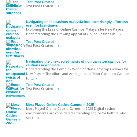
Test Post Created
Test Post Created
… »
Navigating online casinos malaysia feels surprisingly effortless
even for first-timers
Exploring the Ease of Online Casinos Malaysia for New Players
Understanding the Growing Appeal of Online Casinos in
… »
Test Post Created
Test Post Created
… »
Navigating the unexpected twists of non gamstop casinos for
cautious newcomers
Understanding the Complex World of Non Gamstop Casinos for
New Players The Allure and Ambiguities of Non Gamstop Casinos
For
… »
Test Post Created
Test Post Created
… »
Most Played Online Casino Games in 2025
Most Played Online Casino Games in 2025 Digital casino
environments are considered a trending choice for bettors who
seek
… »