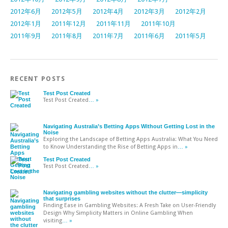
2012年6月
2012年5月
2012年4月
2012年3月
2012年2月
2012年1月
2011年12月
2011年11月
2011年10月
2011年9月
2011年8月
2011年7月
2011年6月
2011年5月
RECENT POSTS
Test Post Created
Test Post Created
… »
Navigating Australia’s Betting Apps Without Getting Lost in the
Noise
Exploring the Landscape of Betting Apps Australia: What You Need
to Know Understanding the Rise of Betting Apps in
… »
Test Post Created
Test Post Created
… »
Navigating gambling websites without the clutter—simplicity
that surprises
Finding Ease in Gambling Websites: A Fresh Take on User-Friendly
Design Why Simplicity Matters in Online Gambling When
visiting
… »