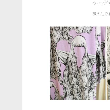
ウィッグ
髪の毛で