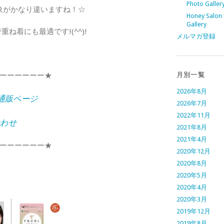
Photo Galler
象がかなり違いますね！☆
Honey Salon
Gallery
ね着にも最適です!(^^)!
メルマガ登録
ーーーーーー★
月別一覧
2026年8月
通販ページ
2026年7月
2022年11月
合わせ
2021年8月
2021年4月
ーーーーーー★
2020年12月
2020年8月
2020年5月
2020年4月
2020年3月
2019年12月
2019年8月