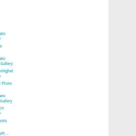
ato
y
to
ato
Gallery
emlighet
y
Photo
ato
Gallery
OY
y
hoto
 yet…