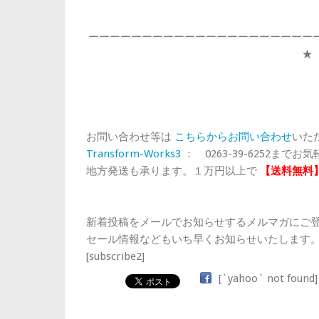
ーーーーーーーーーーーーーーーーーーーーー
★
お問い合わせ等は
こちらからお問い合わせ
いた
Transform-Works3
： 0263-39-6252ま
地方発送も承ります。１万円以上で
【送料無料
新着投稿をメールでお知らせするメルマガにご
セール情報などもいち早くお知らせいたします。
[subscribe2]
[`yahoo` not found]