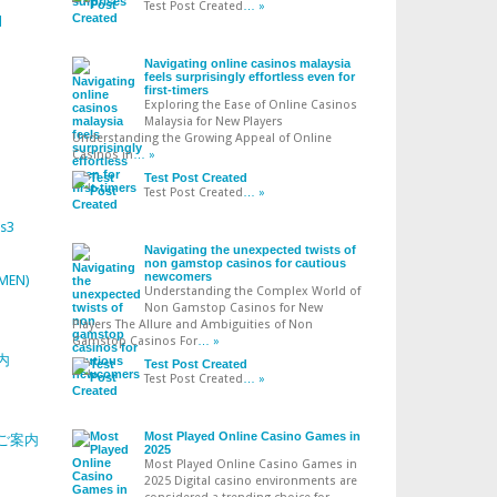
Test Post Created
… »
l
Navigating online casinos malaysia
feels surprisingly effortless even for
first-timers
Exploring the Ease of Online Casinos
Malaysia for New Players
Understanding the Growing Appeal of Online
Casinos in
… »
Test Post Created
Test Post Created
… »
s3
Navigating the unexpected twists of
non gamstop casinos for cautious
newcomers
(MEN)
Understanding the Complex World of
Non Gamstop Casinos for New
Players The Allure and Ambiguities of Non
Gamstop Casinos For
… »
内
Test Post Created
Test Post Created
… »
Most Played Online Casino Games in
ご案内
2025
Most Played Online Casino Games in
2025 Digital casino environments are