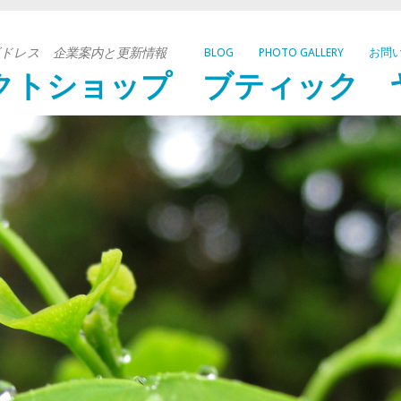
ドレス 企業案内と更新情報
BLOG
PHOTO GALLERY
お問
クトショップ ブティック 