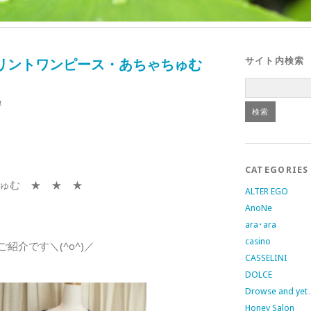
サイト内検索
リントワンピース・あちゃちゅむ
a
CATEGORIES
ゅむ ★ ★ ★
ALTER EGO
AnoNe
ara･ara
casino
紹介です＼(^o^)／
CASSELINI
DOLCE
Drowse and ye
Honey Salon