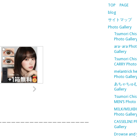
TOP PAGE
blog
サイトマップ
Photo Gallery
Tsumori Chis
Photo Galler
ara･ara Pho
Gallery
Tsumori Chis
CARRY Photo 
melantrick h
Photo Galler
あちゃちゅむ 
Gallery
Tsumori Chis
MEN’S Photo 
MILK/MILKB
Photo Galler
CASSELINI P
ーーーーーーーーーーーーーーーーーーーー
Gallery
Drowse and