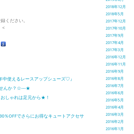
2018年12月
2018年5月
登録ください。
2017年12月
 <
2017年10月
2017年9月
2017年4月
2017年3月
2016年12月
2016年11月
2016年9月
ンベル☆年中使えるレースアップシューズ♡』
2016年8月
2016年7月
んか？☆‐‐‐★
2016年6月
ンベル】おしゃれは足元から★！
2016年5月
2016年4月
2016年3月
！30％OFFでさらにお得なキュートアクセサ
2016年2月
2016年1月