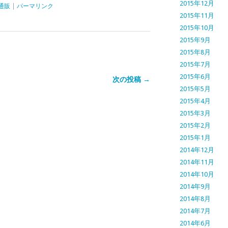
2015年12月
通販
|
パーマリンク
2015年11月
2015年10月
2015年9月
2015年8月
2015年7月
2015年6月
次の投稿 →
2015年5月
2015年4月
2015年3月
2015年2月
2015年1月
2014年12月
2014年11月
2014年10月
2014年9月
2014年8月
2014年7月
2014年6月