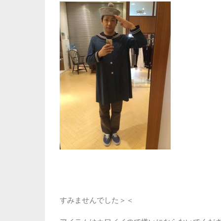
すみませんでした＞＜