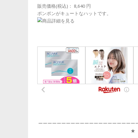
販売価格(税込)： 8,640 円
ポンポンがキュートなハットです。
ーーーーーーーーーーーーーーーーーーーーー
★