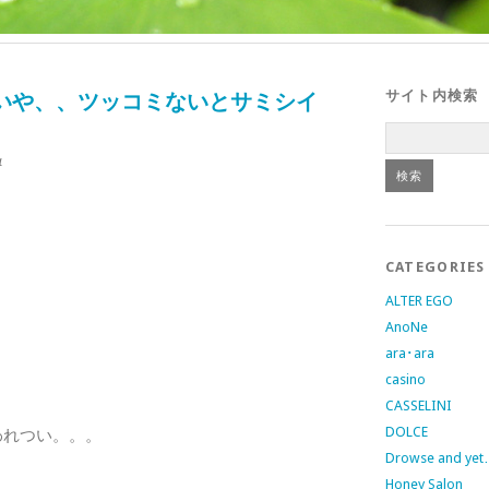
サイト内検索
いや、、ツッコミないとサミシイ
a
CATEGORIES
ALTER EGO
AnoNe
ara･ara
casino
CASSELINI
DOLCE
われつい。。。
Drowse and ye
Honey Salon