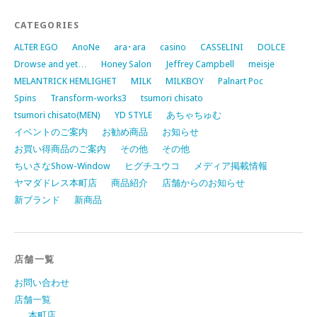
CATEGORIES
ALTER EGO
AnoNe
ara･ara
casino
CASSELINI
DOLCE
Drowse and yet…
Honey Salon
Jeffrey Campbell
meisje
MELANTRICK HEMLIGHET
MILK
MILKBOY
Palnart Poc
Spins
Transform-works3
tsumori chisato
tsumori chisato(MEN)
YD STYLE
あちゃちゅむ
イベントのご案内
お勧め商品
お知らせ
お買い得商品のご案内
その他
その他
ちいさなShow-Window
ヒグチユウコ
メディア掲載情報
ヤマダドレス本町店
商品紹介
店舗からのお知らせ
新ブランド
新商品
店舗一覧
お問い合わせ
店舗一覧
本町店