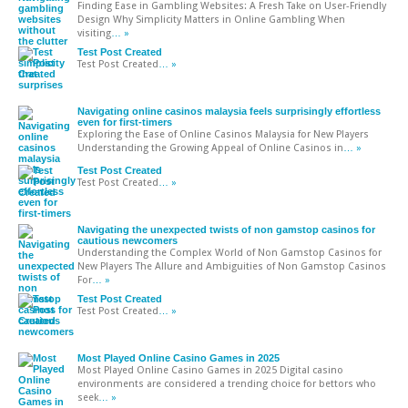
Finding Ease in Gambling Websites: A Fresh Take on User-Friendly
Design Why Simplicity Matters in Online Gambling When
visiting
… »
Test Post Created
Test Post Created
… »
Navigating online casinos malaysia feels surprisingly effortless
even for first-timers
Exploring the Ease of Online Casinos Malaysia for New Players
Understanding the Growing Appeal of Online Casinos in
… »
Test Post Created
Test Post Created
… »
Navigating the unexpected twists of non gamstop casinos for
cautious newcomers
Understanding the Complex World of Non Gamstop Casinos for
New Players The Allure and Ambiguities of Non Gamstop Casinos
For
… »
Test Post Created
Test Post Created
… »
Most Played Online Casino Games in 2025
Most Played Online Casino Games in 2025 Digital casino
environments are considered a trending choice for bettors who
seek
… »