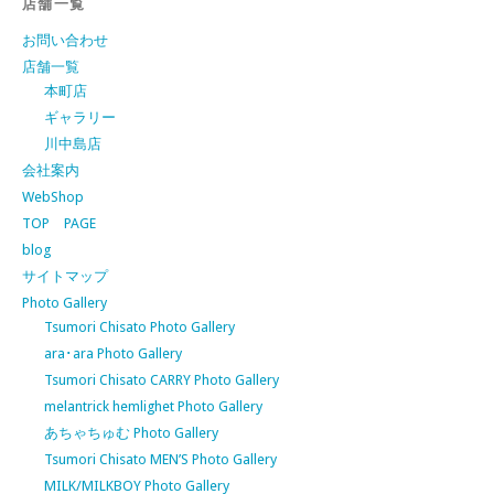
店舗一覧
お問い合わせ
店舗一覧
本町店
ギャラリー
川中島店
会社案内
WebShop
TOP PAGE
blog
サイトマップ
Photo Gallery
Tsumori Chisato Photo Gallery
ara･ara Photo Gallery
Tsumori Chisato CARRY Photo Gallery
melantrick hemlighet Photo Gallery
あちゃちゅむ Photo Gallery
Tsumori Chisato MEN’S Photo Gallery
MILK/MILKBOY Photo Gallery