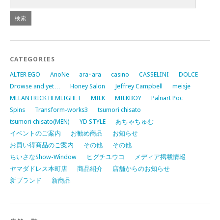
CATEGORIES
ALTER EGO
AnoNe
ara･ara
casino
CASSELINI
DOLCE
Drowse and yet…
Honey Salon
Jeffrey Campbell
meisje
MELANTRICK HEMLIGHET
MILK
MILKBOY
Palnart Poc
Spins
Transform-works3
tsumori chisato
tsumori chisato(MEN)
YD STYLE
あちゃちゅむ
イベントのご案内
お勧め商品
お知らせ
お買い得商品のご案内
その他
その他
ちいさなShow-Window
ヒグチユウコ
メディア掲載情報
ヤマダドレス本町店
商品紹介
店舗からのお知らせ
新ブランド
新商品