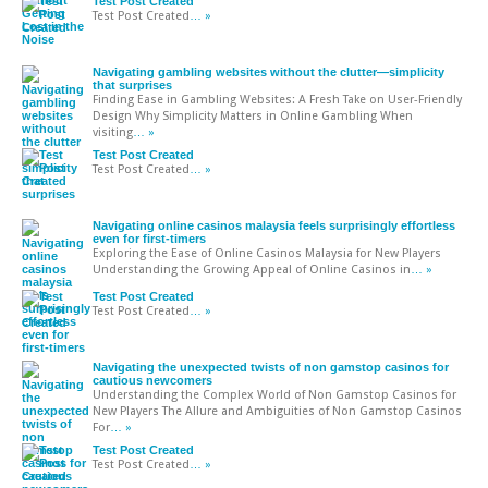
Test Post Created
Test Post Created
… »
Navigating gambling websites without the clutter—simplicity
that surprises
Finding Ease in Gambling Websites: A Fresh Take on User-Friendly
Design Why Simplicity Matters in Online Gambling When
visiting
… »
Test Post Created
Test Post Created
… »
Navigating online casinos malaysia feels surprisingly effortless
even for first-timers
Exploring the Ease of Online Casinos Malaysia for New Players
Understanding the Growing Appeal of Online Casinos in
… »
Test Post Created
Test Post Created
… »
Navigating the unexpected twists of non gamstop casinos for
cautious newcomers
Understanding the Complex World of Non Gamstop Casinos for
New Players The Allure and Ambiguities of Non Gamstop Casinos
For
… »
Test Post Created
Test Post Created
… »