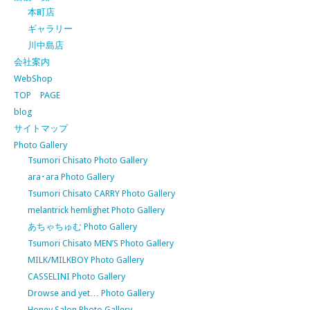
本町店
ギャラリー
川中島店
会社案内
WebShop
TOP PAGE
blog
サイトマップ
Photo Gallery
Tsumori Chisato Photo Gallery
ara･ara Photo Gallery
Tsumori Chisato CARRY Photo Gallery
melantrick hemlighet Photo Gallery
あちゃちゅむ Photo Gallery
Tsumori Chisato MEN’S Photo Gallery
MILK/MILKBOY Photo Gallery
CASSELINI Photo Gallery
Drowse and yet… Photo Gallery
Honey Salon Photo Gallery