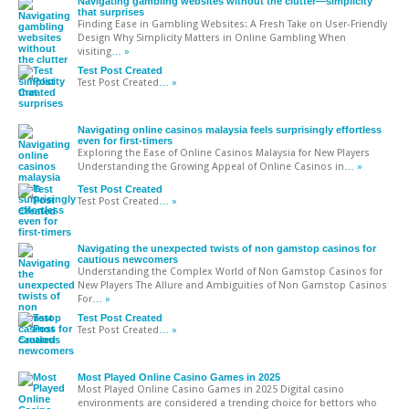
Navigating gambling websites without the clutter—simplicity
that surprises
Finding Ease in Gambling Websites: A Fresh Take on User-Friendly
Design Why Simplicity Matters in Online Gambling When
visiting
… »
Test Post Created
Test Post Created
… »
Navigating online casinos malaysia feels surprisingly effortless
even for first-timers
Exploring the Ease of Online Casinos Malaysia for New Players
Understanding the Growing Appeal of Online Casinos in
… »
Test Post Created
Test Post Created
… »
Navigating the unexpected twists of non gamstop casinos for
cautious newcomers
Understanding the Complex World of Non Gamstop Casinos for
New Players The Allure and Ambiguities of Non Gamstop Casinos
For
… »
Test Post Created
Test Post Created
… »
Most Played Online Casino Games in 2025
Most Played Online Casino Games in 2025 Digital casino
environments are considered a trending choice for bettors who