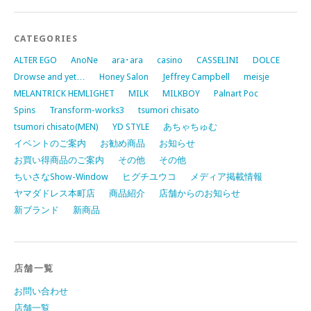
CATEGORIES
ALTER EGO
AnoNe
ara･ara
casino
CASSELINI
DOLCE
Drowse and yet…
Honey Salon
Jeffrey Campbell
meisje
MELANTRICK HEMLIGHET
MILK
MILKBOY
Palnart Poc
Spins
Transform-works3
tsumori chisato
tsumori chisato(MEN)
YD STYLE
あちゃちゅむ
イベントのご案内
お勧め商品
お知らせ
お買い得商品のご案内
その他
その他
ちいさなShow-Window
ヒグチユウコ
メディア掲載情報
ヤマダドレス本町店
商品紹介
店舗からのお知らせ
新ブランド
新商品
店舗一覧
お問い合わせ
店舗一覧