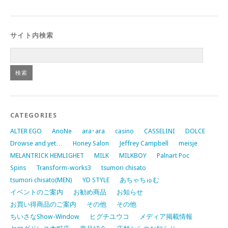
サイト内検索
CATEGORIES
ALTER EGO
AnoNe
ara･ara
casino
CASSELINI
DOLCE
Drowse and yet…
Honey Salon
Jeffrey Campbell
meisje
MELANTRICK HEMLIGHET
MILK
MILKBOY
Palnart Poc
Spins
Transform-works3
tsumori chisato
tsumori chisato(MEN)
YD STYLE
あちゃちゅむ
イベントのご案内
お勧め商品
お知らせ
お買い得商品のご案内
その他
その他
ちいさなShow-Window
ヒグチユウコ
メディア掲載情報