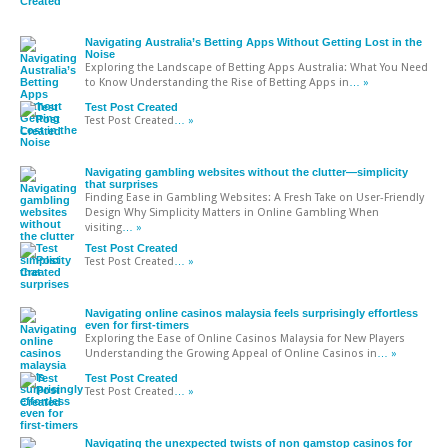
Navigating Australia’s Betting Apps Without Getting Lost in the
Noise
Exploring the Landscape of Betting Apps Australia: What You Need
to Know Understanding the Rise of Betting Apps in
… »
Test Post Created
Test Post Created
… »
Navigating gambling websites without the clutter—simplicity
that surprises
Finding Ease in Gambling Websites: A Fresh Take on User-Friendly
Design Why Simplicity Matters in Online Gambling When
visiting
… »
Test Post Created
Test Post Created
… »
Navigating online casinos malaysia feels surprisingly effortless
even for first-timers
Exploring the Ease of Online Casinos Malaysia for New Players
Understanding the Growing Appeal of Online Casinos in
… »
Test Post Created
Test Post Created
… »
Navigating the unexpected twists of non gamstop casinos for