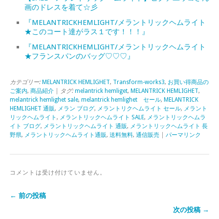
画のドレスを着て☆彡
『MELANTRICKHEMLIGHT/メラントリックヘムライト
★このコート達がラス１です！！！』
『MELANTRICKHEMLIGHT/メラントリックヘムライト
★フランスパンのバッグ♡♡♡』
カテゴリー:
MELANTRICK HEMLIGHET
,
Transform-works3
,
お買い得商品の
ご案内
,
商品紹介
| タグ:
melantrick hemliget
,
MELANTRICK HEMLIGHET
,
melantrick hemlighet sale
,
melantrick hemlighet セール
,
MELANTRICK
HEMLIGHET 通販
,
メラン ブログ
,
メラントリクヘムライト セール
,
メラント
リックヘムライト
,
メラントリックヘムライト SALE
,
メラントリックヘムラ
イト ブログ
,
メラントリックヘムライト 通販
,
メラントリックヘムライト 長
野県
,
メラントリックヘムライト通販
,
送料無料
,
通信販売
|
パーマリンク
コメントは受け付けていません。
← 前の投稿
次の投稿 →