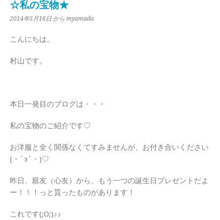
☆私の宝物★
2014年5月16日
から myamada
こんにちは。
村山です。
本日一発目のブログは・・・
私の宝物のご紹介です♡
お洋服と全く関係なくてすみませんが、お付き合いください
(・´з`・)♡
昨日、親友（心友）から、もう一つの誕生日プレゼントだよ
ー！！！っと貰ったものがあります！
これです(;O;)♪♪