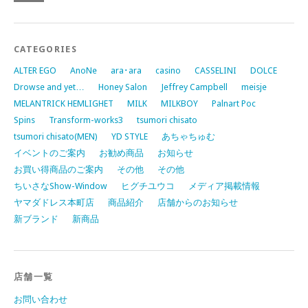
CATEGORIES
ALTER EGO
AnoNe
ara･ara
casino
CASSELINI
DOLCE
Drowse and yet…
Honey Salon
Jeffrey Campbell
meisje
MELANTRICK HEMLIGHET
MILK
MILKBOY
Palnart Poc
Spins
Transform-works3
tsumori chisato
tsumori chisato(MEN)
YD STYLE
あちゃちゅむ
イベントのご案内
お勧め商品
お知らせ
お買い得商品のご案内
その他
その他
ちいさなShow-Window
ヒグチユウコ
メディア掲載情報
ヤマダドレス本町店
商品紹介
店舗からのお知らせ
新ブランド
新商品
店舗一覧
お問い合わせ