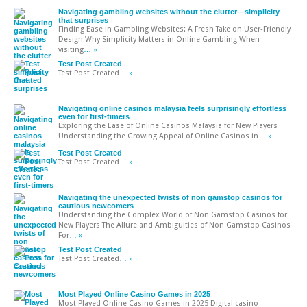
Navigating gambling websites without the clutter—simplicity
that surprises
Finding Ease in Gambling Websites: A Fresh Take on User-Friendly
Design Why Simplicity Matters in Online Gambling When
visiting
… »
Test Post Created
Test Post Created
… »
Navigating online casinos malaysia feels surprisingly effortless
even for first-timers
Exploring the Ease of Online Casinos Malaysia for New Players
Understanding the Growing Appeal of Online Casinos in
… »
Test Post Created
Test Post Created
… »
Navigating the unexpected twists of non gamstop casinos for
cautious newcomers
Understanding the Complex World of Non Gamstop Casinos for
New Players The Allure and Ambiguities of Non Gamstop Casinos
For
… »
Test Post Created
Test Post Created
… »
Most Played Online Casino Games in 2025
Most Played Online Casino Games in 2025 Digital casino