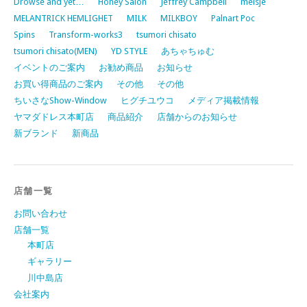
Drowse and yet…
Honey Salon
Jeffrey Campbell
meisje
MELANTRICK HEMLIGHET
MILK
MILKBOY
Palnart Poc
Spins
Transform-works3
tsumori chisato
tsumori chisato(MEN)
YD STYLE
あちゃちゅむ
イベントのご案内
お勧め商品
お知らせ
お買い得商品のご案内
その他
その他
ちいさなShow-Window
ヒグチユウコ
メディア掲載情報
ヤマダドレス本町店
商品紹介
店舗からのお知らせ
新ブランド
新商品
店舗一覧
お問い合わせ
店舗一覧
本町店
ギャラリー
川中島店
会社案内