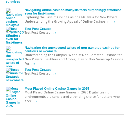
Navigating online casinos malaysia feels surprisingly effortless
even for first-timers
Exploring the Ease of Online Casinos Malaysia for New Players
Understanding the Growing Appeal of Online Casinos in
… »
Test Post Created
Test Post Created
… »
Navigating the unexpected twists of non gamstop casinos for
cautious newcomers
Understanding the Complex World of Non Gamstop Casinos for
New Players The Allure and Ambiguities of Non Gamstop Casinos
For
… »
Test Post Created
Test Post Created
… »
Most Played Online Casino Games in 2025
Most Played Online Casino Games in 2025 Digital casino
environments are considered a trending choice for bettors who
seek
… »