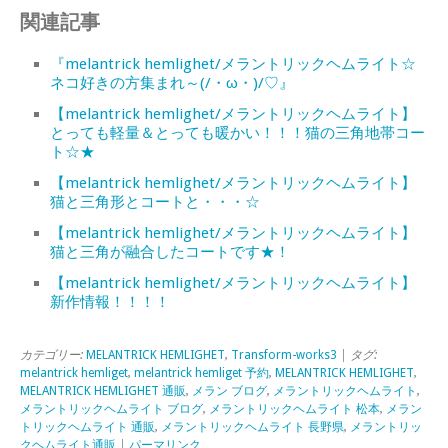
関連記事
『melantrick hemlighet/メラントリックヘムライト☆
ネコ好きの方集まれ～(/・ω・)/♡』
【melantrick hemlighet/メラントリックヘムライト】
とっても軽量＆とっても暖かい！！！猫の三角地帯コー
ト☆★
【melantrick hemlighet/メラントリックヘムライト】
猫と三角形とコートと・・・☆
【melantrick hemlighet/メラントリックヘムライト】
猫と三角が融合したコートです★！
【melantrick hemlighet/メラントリックヘムライト】
新作情報！！！！
カテゴリー:
MELANTRICK HEMLIGHET
,
Transform-works3
| タグ:
melantrick hemliget
,
melantrick hemliget 予約
,
MELANTRICK HEMLIGHET
,
MELANTRICK HEMLIGHET 通販
,
メラン ブログ
,
メラントリックヘムライト
,
メラントリックヘムライト ブログ
,
メラントリックヘムライト 松本
,
メラン
トリックヘムライト 通販
,
メラントリックヘムライト 長野県
,
メラントリッ
クヘムライト通販
|
パーマリンク