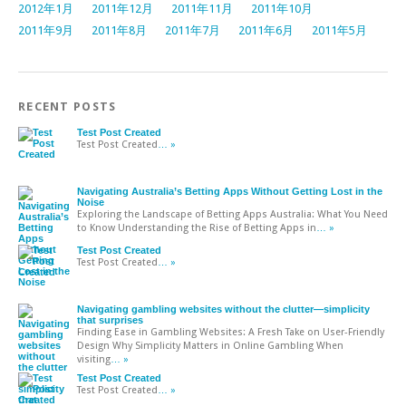
2012年1月
2011年12月
2011年11月
2011年10月
2011年9月
2011年8月
2011年7月
2011年6月
2011年5月
RECENT POSTS
Test Post Created
Test Post Created
… »
Navigating Australia’s Betting Apps Without Getting Lost in the
Noise
Exploring the Landscape of Betting Apps Australia: What You Need
to Know Understanding the Rise of Betting Apps in
… »
Test Post Created
Test Post Created
… »
Navigating gambling websites without the clutter—simplicity
that surprises
Finding Ease in Gambling Websites: A Fresh Take on User-Friendly
Design Why Simplicity Matters in Online Gambling When
visiting
… »
Test Post Created
Test Post Created
… »