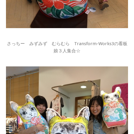
さっちー みずみず むらむら Transform-Works3の看板
娘３人集合☆