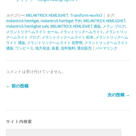
カテゴリー:
MELANTRICK HEMLIGHET
,
Transform-works3
| タグ:
melantrick hemliget
,
melantrick hemliget 予約
,
MELANTRICK HEMLIGHET
,
melantrick hemlighet sale
,
MELANTRICK HEMLIGHET 通販
,
メラン ブログ
,
メラントリクヘムライト セール
,
メラントリックヘムライト
,
メラントリッ
クヘムライト ブログ
,
メラントリックヘムライト 松本
,
メラントリックヘム
ライト 通販
,
メラントリックヘムライト 長野県
,
メラントリックヘムライト
通販
,
ワンピース
,
地方発送
,
春夏
,
送料無料
,
通信販売
|
パーマリンク
コメントは受け付けていません。
← 前の投稿
次の投稿 →
サイト内検索