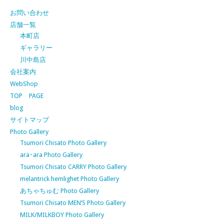
お問い合わせ
店舗一覧
本町店
ギャラリー
川中島店
会社案内
WebShop
TOP PAGE
blog
サイトマップ
Photo Gallery
Tsumori Chisato Photo Gallery
ara･ara Photo Gallery
Tsumori Chisato CARRY Photo Gallery
melantrick hemlighet Photo Gallery
あちゃちゅむ Photo Gallery
Tsumori Chisato MEN’S Photo Gallery
MILK/MILKBOY Photo Gallery