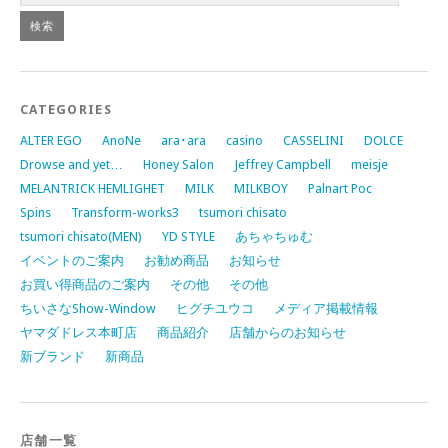
CATEGORIES
ALTER EGO
AnoNe
ara･ara
casino
CASSELINI
DOLCE
Drowse and yet…
Honey Salon
Jeffrey Campbell
meisje
MELANTRICK HEMLIGHET
MILK
MILKBOY
Palnart Poc
Spins
Transform-works3
tsumori chisato
tsumori chisato(MEN)
YD STYLE
あちゃちゅむ
イベントのご案内
お勧め商品
お知らせ
お買い得商品のご案内
その他
その他
ちいさなShow-Window
ヒグチユウコ
メディア掲載情報
ヤマダドレス本町店
商品紹介
店舗からのお知らせ
新ブランド
新商品
店舗一覧