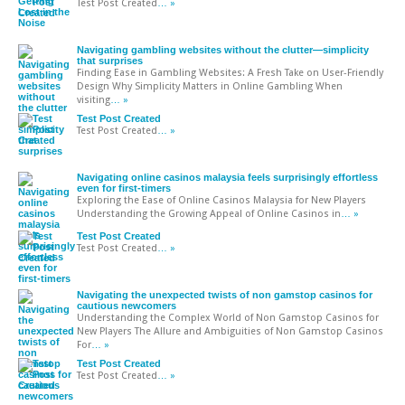
Test Post Created
… »
Navigating gambling websites without the clutter—simplicity
that surprises
Finding Ease in Gambling Websites: A Fresh Take on User-Friendly
Design Why Simplicity Matters in Online Gambling When
visiting
… »
Test Post Created
Test Post Created
… »
Navigating online casinos malaysia feels surprisingly effortless
even for first-timers
Exploring the Ease of Online Casinos Malaysia for New Players
Understanding the Growing Appeal of Online Casinos in
… »
Test Post Created
Test Post Created
… »
Navigating the unexpected twists of non gamstop casinos for
cautious newcomers
Understanding the Complex World of Non Gamstop Casinos for
New Players The Allure and Ambiguities of Non Gamstop Casinos
For
… »
Test Post Created
Test Post Created
… »