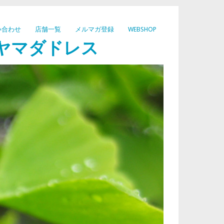
い合わせ
店舗一覧
メルマガ登録
WEBSHOP
ヤマダドレス