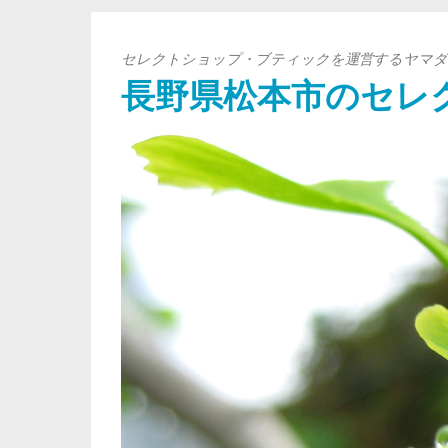
セレクトショップ・ブティックを運営するヤマダ
長野県松本市のセレ