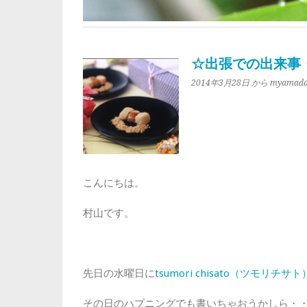
☆出張での出来事
2014年3月28日
から myamad
こんにちは。
村山です。
先日の水曜日に
tsumori chisato（ツモリチサト
その日のハプニングでも書いちゃおうかしら・