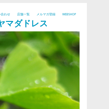
い合わせ
店舗一覧
メルマガ登録
WEBSHOP
ヤマダドレス