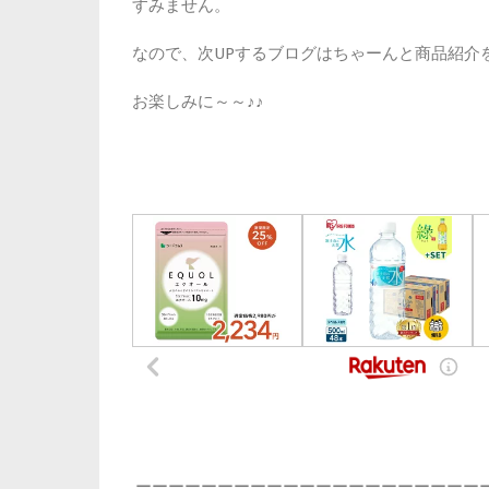
すみません。
なので、次UPするブログはちゃーんと商品紹介
お楽しみに～～♪♪
ーーーーーーーーーーーーーーーーーーーーー