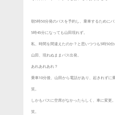
朝5時50分発のバスを予約し、乗車するために
5時45分になっても山田現れず。
私、時間を間違えたのか？と思いつつも5時50分
山田、現れぬままバス出発。
あれあれあれ？
乗車10分後、山田から電話があり、起きれずに
笑。
しかもバスに空席がなかったらしく、車に変更
笑。