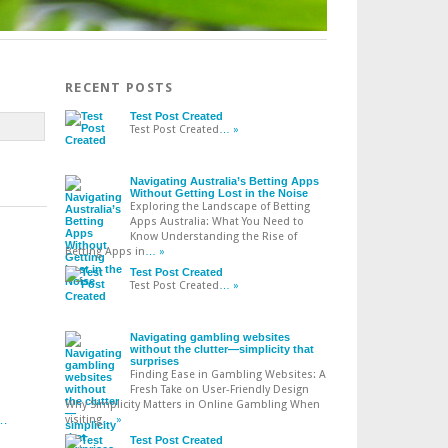
RECENT POSTS
Test Post Created
Test Post Created
… »
Navigating Australia’s Betting Apps
Without Getting Lost in the Noise
Exploring the Landscape of Betting
Apps Australia: What You Need to
Know Understanding the Rise of
Betting Apps in
… »
Test Post Created
Test Post Created
… »
Navigating gambling websites
without the clutter—simplicity that
surprises
Finding Ease in Gambling Websites: A
Fresh Take on User-Friendly Design
Why Simplicity Matters in Online Gambling When
t…
visiting
… »
Test Post Created