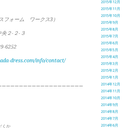
2015年12月
2015年11月
2015年10月
トランスフォーム ワークス3）
2015年9月
2015年8月
央２-２-３
2015年7月
2015年6月
9-6252
2015年5月
2015年4月
da-dress.com/info/contact/
2015年3月
2015年2月
2015年1月
2014年12月
ーーーーーーーーーーーーーーーーーーーー
2014年11月
2014年10月
2014年9月
2014年8月
2014年7月
2014年6月
だくか