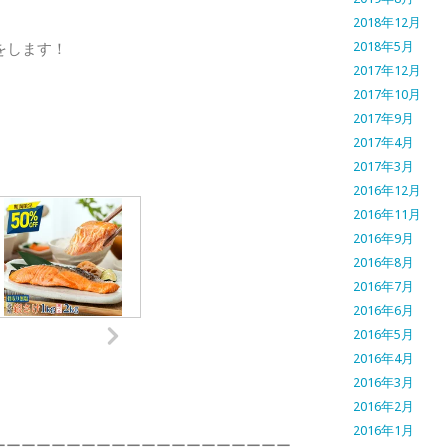
2018年12月
2018年5月
をします！
2017年12月
2017年10月
2017年9月
2017年4月
2017年3月
2016年12月
2016年11月
2016年9月
2016年8月
2016年7月
2016年6月
2016年5月
2016年4月
2016年3月
2016年2月
2016年1月
ーーーーーーーーーーーーーーーーーーーー