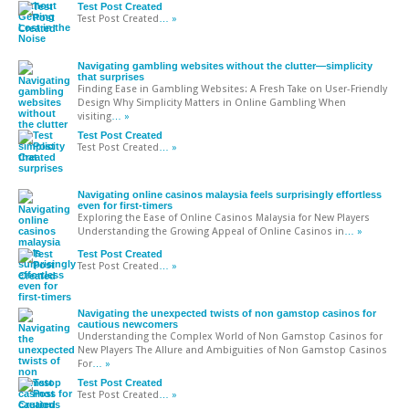
Test Post Created
Test Post Created
… »
Navigating gambling websites without the clutter—simplicity
that surprises
Finding Ease in Gambling Websites: A Fresh Take on User-Friendly
Design Why Simplicity Matters in Online Gambling When
visiting
… »
Test Post Created
Test Post Created
… »
Navigating online casinos malaysia feels surprisingly effortless
even for first-timers
Exploring the Ease of Online Casinos Malaysia for New Players
Understanding the Growing Appeal of Online Casinos in
… »
Test Post Created
Test Post Created
… »
Navigating the unexpected twists of non gamstop casinos for
cautious newcomers
Understanding the Complex World of Non Gamstop Casinos for
New Players The Allure and Ambiguities of Non Gamstop Casinos
For
… »
Test Post Created
Test Post Created
… »