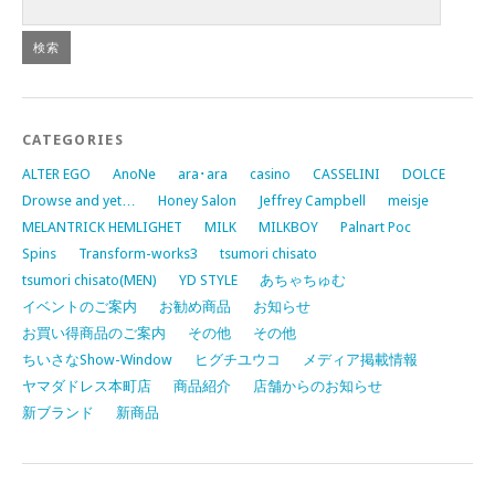
CATEGORIES
ALTER EGO
AnoNe
ara･ara
casino
CASSELINI
DOLCE
Drowse and yet…
Honey Salon
Jeffrey Campbell
meisje
MELANTRICK HEMLIGHET
MILK
MILKBOY
Palnart Poc
Spins
Transform-works3
tsumori chisato
tsumori chisato(MEN)
YD STYLE
あちゃちゅむ
イベントのご案内
お勧め商品
お知らせ
お買い得商品のご案内
その他
その他
ちいさなShow-Window
ヒグチユウコ
メディア掲載情報
ヤマダドレス本町店
商品紹介
店舗からのお知らせ
新ブランド
新商品