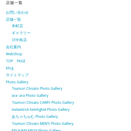
店舗一覧
お問い合わせ
店舗一覧
本町店
ギャラリー
川中島店
会社案内
WebShop
TOP PAGE
blog
サイトマップ
Photo Gallery
Tsumori Chisato Photo Gallery
ara･ara Photo Gallery
Tsumori Chisato CARRY Photo Gallery
melantrick hemlighet Photo Gallery
あちゃちゅむ Photo Gallery
Tsumori Chisato MEN’S Photo Gallery
MILK/MILKBOY Photo Gallery