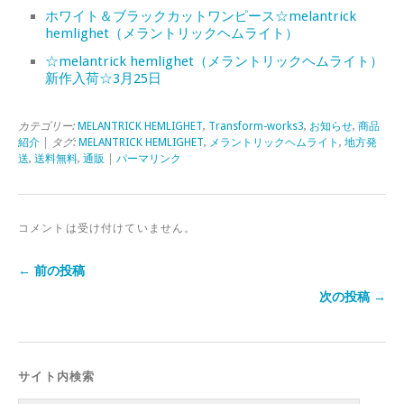
ホワイト＆ブラックカットワンピース☆melantrick
hemlighet（メラントリックヘムライト）
☆melantrick hemlighet（メラントリックヘムライト）
新作入荷☆3月25日
カテゴリー:
MELANTRICK HEMLIGHET
,
Transform-works3
,
お知らせ
,
商品
紹介
| タグ:
MELANTRICK HEMLIGHET
,
メラントリックヘムライト
,
地方発
送
,
送料無料
,
通販
|
パーマリンク
コメントは受け付けていません。
← 前の投稿
次の投稿 →
サイト内検索