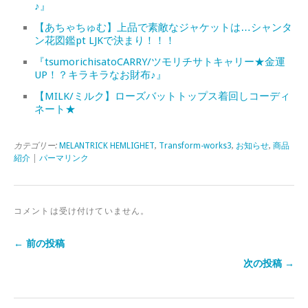
♪』
【あちゃちゅむ】上品で素敵なジャケットは…シャンタ
ン花図鑑pt LJKで決まり！！！
『tsumorichisatoCARRY/ツモリチサトキャリー★金運
UP！？キラキラなお財布♪』
【MILK/ミルク】ローズバットトップス着回しコーディ
ネート★
カテゴリー:
MELANTRICK HEMLIGHET
,
Transform-works3
,
お知らせ
,
商品
紹介
|
パーマリンク
コメントは受け付けていません。
← 前の投稿
次の投稿 →