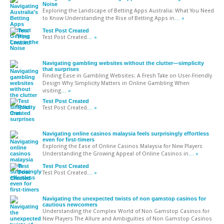
Noise
Exploring the Landscape of Betting Apps Australia: What You Need
to Know Understanding the Rise of Betting Apps in
… »
Test Post Created
Test Post Created
… »
Navigating gambling websites without the clutter—simplicity
that surprises
Finding Ease in Gambling Websites: A Fresh Take on User-Friendly
Design Why Simplicity Matters in Online Gambling When
visiting
… »
Test Post Created
Test Post Created
… »
Navigating online casinos malaysia feels surprisingly effortless
even for first-timers
Exploring the Ease of Online Casinos Malaysia for New Players
Understanding the Growing Appeal of Online Casinos in
… »
Test Post Created
Test Post Created
… »
Navigating the unexpected twists of non gamstop casinos for
cautious newcomers
Understanding the Complex World of Non Gamstop Casinos for
New Players The Allure and Ambiguities of Non Gamstop Casinos