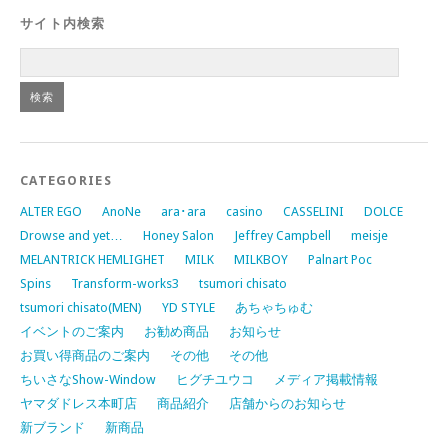
サイト内検索
CATEGORIES
ALTER EGO
AnoNe
ara･ara
casino
CASSELINI
DOLCE
Drowse and yet…
Honey Salon
Jeffrey Campbell
meisje
MELANTRICK HEMLIGHET
MILK
MILKBOY
Palnart Poc
Spins
Transform-works3
tsumori chisato
tsumori chisato(MEN)
YD STYLE
あちゃちゅむ
イベントのご案内
お勧め商品
お知らせ
お買い得商品のご案内
その他
その他
ちいさなShow-Window
ヒグチユウコ
メディア掲載情報
ヤマダドレス本町店
商品紹介
店舗からのお知らせ
新ブランド
新商品