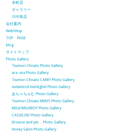
本町店
ギャラリー
川中島店
会社案内
WebShop
TOP PAGE
blog
サイトマップ
Photo Gallery
Tsumori Chisato Photo Gallery
ara･ara Photo Gallery
Tsumori Chisato CARRY Photo Gallery
melantrick hemlighet Photo Gallery
あちゃちゅむ Photo Gallery
Tsumori Chisato MEN’S Photo Gallery
MILK/MILKBOY Photo Gallery
CASSELINI Photo Gallery
Drowse and yet… Photo Gallery
Honey Salon Photo Gallery