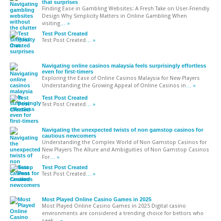
that surprises
Finding Ease in Gambling Websites: A Fresh Take on User-Friendly
Design Why Simplicity Matters in Online Gambling When
visiting
… »
Test Post Created
Test Post Created
… »
Navigating online casinos malaysia feels surprisingly effortless
even for first-timers
Exploring the Ease of Online Casinos Malaysia for New Players
Understanding the Growing Appeal of Online Casinos in
… »
Test Post Created
Test Post Created
… »
Navigating the unexpected twists of non gamstop casinos for
cautious newcomers
Understanding the Complex World of Non Gamstop Casinos for
New Players The Allure and Ambiguities of Non Gamstop Casinos
For
… »
Test Post Created
Test Post Created
… »
Most Played Online Casino Games in 2025
Most Played Online Casino Games in 2025 Digital casino
environments are considered a trending choice for bettors who
seek
… »