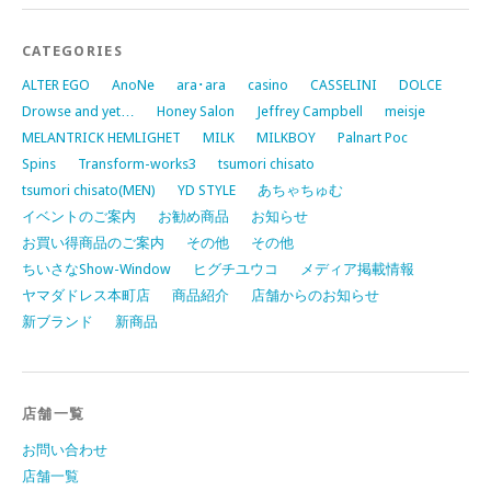
CATEGORIES
ALTER EGO
AnoNe
ara･ara
casino
CASSELINI
DOLCE
Drowse and yet…
Honey Salon
Jeffrey Campbell
meisje
MELANTRICK HEMLIGHET
MILK
MILKBOY
Palnart Poc
Spins
Transform-works3
tsumori chisato
tsumori chisato(MEN)
YD STYLE
あちゃちゅむ
イベントのご案内
お勧め商品
お知らせ
お買い得商品のご案内
その他
その他
ちいさなShow-Window
ヒグチユウコ
メディア掲載情報
ヤマダドレス本町店
商品紹介
店舗からのお知らせ
新ブランド
新商品
店舗一覧
お問い合わせ
店舗一覧