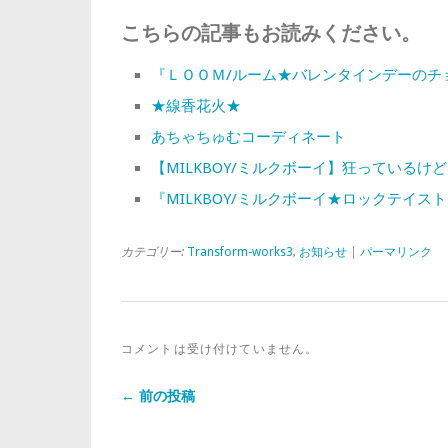
こちらの記事もお読みください。
『ＬＯＯＭ/ルーム★バレンタインデーのチ
★線香花火★
あちゃちゅむコーディネート
【MILKBOY/ミルクボーイ】狂っているけどロ
『MILKBOY/ミルクボーイ★ロックテイスト
カテゴリー:
Transform-works3
,
お知らせ
|
パーマリンク
コメントは受け付けていません。
← 前の投稿