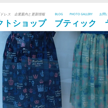
ドレス 企業案内と更新情報
BLOG
PHOTO GALLERY
お問
クトショップ ブティック 