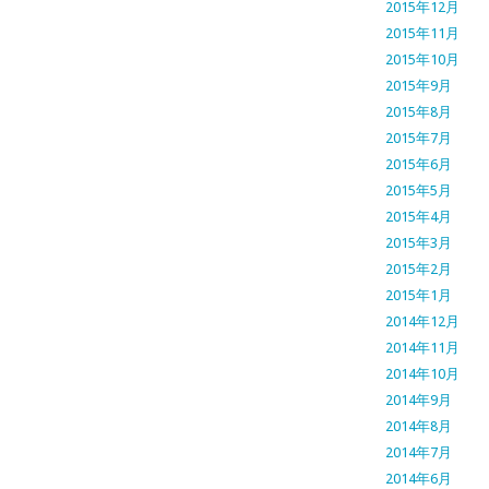
2015年12月
2015年11月
2015年10月
2015年9月
2015年8月
2015年7月
2015年6月
2015年5月
2015年4月
2015年3月
2015年2月
2015年1月
2014年12月
2014年11月
2014年10月
2014年9月
2014年8月
2014年7月
2014年6月