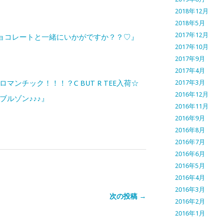
2018年12月
2018年5月
2017年12月
ョコレートと一緒にいかがですか？？♡』
2017年10月
2017年9月
2017年4月
マンチック！！！？C BUT R TEE入荷☆
2017年3月
2016年12月
ブルゾン♪♪♪』
2016年11月
2016年9月
2016年8月
2016年7月
2016年6月
2016年5月
2016年4月
2016年3月
次の投稿 →
2016年2月
2016年1月