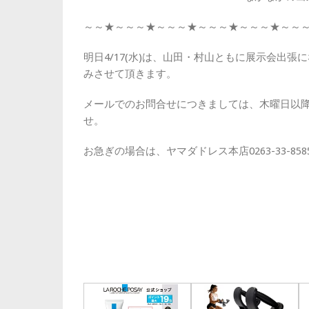
～～★～～～★～～～★～～～★～～～★～～
明日4/17(水)は、山田・村山ともに展示会出張になり
みさせて頂きます。
メールでのお問合せにつきましては、木曜日以
せ。
お急ぎの場合は、ヤマダドレス本店0263-33-8