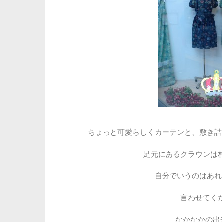
ちょっと可愛らしくカーテンと、敷き詰
足元にあるクラウンは
自分でいうのはあれ
言わせてくだ
なかなかの出来