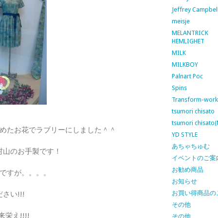
Jeffrey Campbel
meisje
MELANTRICK
HEMLIGHET
MILK
MILKBOY
Palnart Poc
Spins
Transform-work
tsumori chisato
tsumori chisato
めたお花でラブリーにしました＾＾
YD STYLE
あちゃちゅむ
村山のお手製です！
イベントのご案
お勧め商品
ですが。。。。
お知らせ
お買い得商品の
さい!!!
その他
栄え!!!!
その他