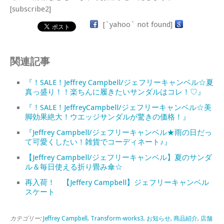
[subscribe2]
[`yahoo` not found]
関連記事
『！SALE！Jeffrey Campbell/ジェフリーキャンベル☆夏
真っ盛り！！楽ちんに履きたいサンダルはコレ！♡』
『！SALE！JeffreyCampbell/ジェフリーキャンベル☆美
脚効果絶大！ウエッジサンダルが驚きの価格！』
『Jeffrey Campbell/ジェフリーキャンベル★雨の日だっ
て可愛くしたい！雑貨でコーディネート♪』
【Jeffrey Campbell/ジェフリーキャンベル】夏のサンダ
ル＆毎日使える折り畳み傘☆
再入荷！ 【Jeffery Campbell】ジェフリーキャンベル
スケート
カテゴリー:
Jeffrey Campbell
,
Transform-works3
,
お知らせ
,
商品紹介
,
店舗