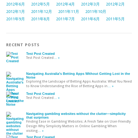
2012年6月
2012年5月
2012年4月
2012年3月
2012年2月
2012年1月
2011年12月
2011年11月
2011年10月
2011年9月
2011年8月
2011年7月
2011年6月
2011年5月
RECENT POSTS
Test Post Created
Test Post Created
… »
Navigating Australia’s Betting Apps Without Getting Lost in the
Noise
Exploring the Landscape of Betting Apps Australia: What You Need
to Know Understanding the Rise of Betting Apps in
… »
Test Post Created
Test Post Created
… »
Navigating gambling websites without the clutter—simplicity
that surprises
Finding Ease in Gambling Websites: A Fresh Take on User-Friendly
Design Why Simplicity Matters in Online Gambling When
visiting
… »
Test Post Created