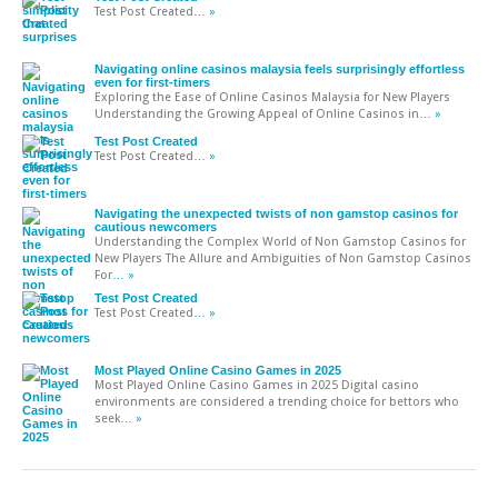
Test Post Created
… »
Navigating online casinos malaysia feels surprisingly effortless
even for first-timers
Exploring the Ease of Online Casinos Malaysia for New Players
Understanding the Growing Appeal of Online Casinos in
… »
Test Post Created
Test Post Created
… »
Navigating the unexpected twists of non gamstop casinos for
cautious newcomers
Understanding the Complex World of Non Gamstop Casinos for
New Players The Allure and Ambiguities of Non Gamstop Casinos
For
… »
Test Post Created
Test Post Created
… »
Most Played Online Casino Games in 2025
Most Played Online Casino Games in 2025 Digital casino
environments are considered a trending choice for bettors who
seek
… »