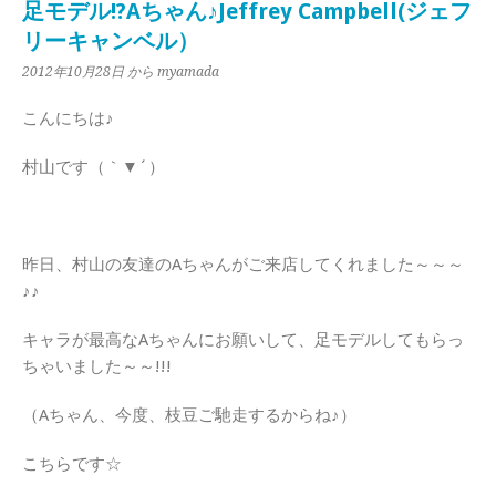
足モデル!?Aちゃん♪Jeffrey Campbell(ジェフ
リーキャンベル）
2012年10月28日
から myamada
こんにちは♪
村山です（｀▼´）
昨日、村山の友達のAちゃんがご来店してくれました～～～
♪♪
キャラが最高なAちゃんにお願いして、足モデルしてもらっ
ちゃいました～～!!!
（Aちゃん、今度、枝豆ご馳走するからね♪）
こちらです☆