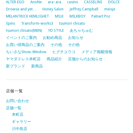
ALTER EGO
AnoNe
ara･ara
casino
CASSELINI
DOLCE
Drowse and yet…
Honey Salon
Jeffrey Campbell
meisje
MELANTRICK HEMLIGHET
MILK
MILKBOY
Palnart Poc
Spins
Transform-works3
tsumori chisato
tsumori chisato(MEN)
YD STYLE
あちゃちゅむ
イベントのご案内
お勧め商品
お知らせ
お買い得商品のご案内
その他
その他
ちいさなShow-Window
ヒグチユウコ
メディア掲載情報
ヤマダドレス本町店
商品紹介
店舗からのお知らせ
新ブランド
新商品
店舗一覧
お問い合わせ
店舗一覧
本町店
ギャラリー
川中島店