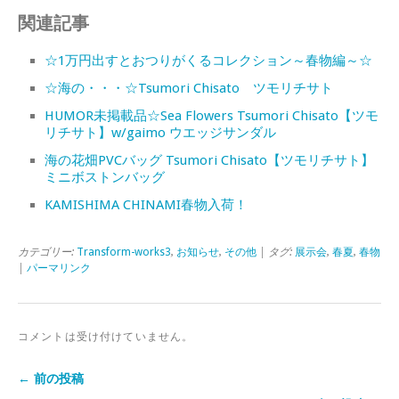
関連記事
☆1万円出すとおつりがくるコレクション～春物編～☆
☆海の・・・☆Tsumori Chisato ツモリチサト
HUMOR未掲載品☆Sea Flowers Tsumori Chisato【ツモ
リチサト】w/gaimo ウエッジサンダル
海の花畑PVCバッグ Tsumori Chisato【ツモリチサト】
ミニボストンバッグ
KAMISHIMA CHINAMI春物入荷！
カテゴリー:
Transform-works3
,
お知らせ
,
その他
| タグ:
展示会
,
春夏
,
春物
|
パーマリンク
コメントは受け付けていません。
← 前の投稿