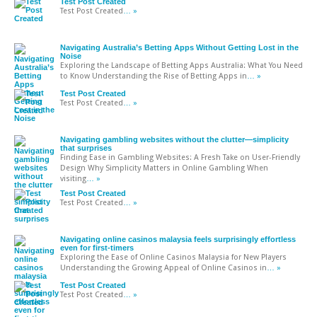
Test Post Created
Test Post Created
… »
Navigating Australia’s Betting Apps Without Getting Lost in the
Noise
Exploring the Landscape of Betting Apps Australia: What You Need
to Know Understanding the Rise of Betting Apps in
… »
Test Post Created
Test Post Created
… »
Navigating gambling websites without the clutter—simplicity
that surprises
Finding Ease in Gambling Websites: A Fresh Take on User-Friendly
Design Why Simplicity Matters in Online Gambling When
visiting
… »
Test Post Created
Test Post Created
… »
Navigating online casinos malaysia feels surprisingly effortless
even for first-timers
Exploring the Ease of Online Casinos Malaysia for New Players
Understanding the Growing Appeal of Online Casinos in
… »
Test Post Created
Test Post Created
… »