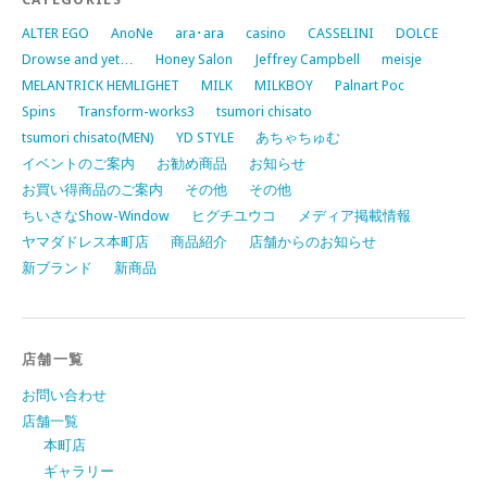
ALTER EGO
AnoNe
ara･ara
casino
CASSELINI
DOLCE
Drowse and yet…
Honey Salon
Jeffrey Campbell
meisje
MELANTRICK HEMLIGHET
MILK
MILKBOY
Palnart Poc
Spins
Transform-works3
tsumori chisato
tsumori chisato(MEN)
YD STYLE
あちゃちゅむ
イベントのご案内
お勧め商品
お知らせ
お買い得商品のご案内
その他
その他
ちいさなShow-Window
ヒグチユウコ
メディア掲載情報
ヤマダドレス本町店
商品紹介
店舗からのお知らせ
新ブランド
新商品
店舗一覧
お問い合わせ
店舗一覧
本町店
ギャラリー