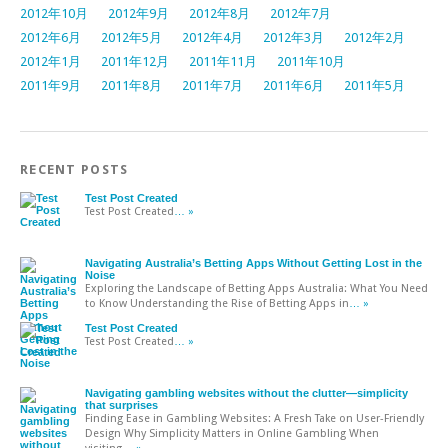
2012年10月
2012年9月
2012年8月
2012年7月
2012年6月
2012年5月
2012年4月
2012年3月
2012年2月
2012年1月
2011年12月
2011年11月
2011年10月
2011年9月
2011年8月
2011年7月
2011年6月
2011年5月
RECENT POSTS
Test Post Created
Test Post Created
… »
Navigating Australia’s Betting Apps Without Getting Lost in the
Noise
Exploring the Landscape of Betting Apps Australia: What You Need
to Know Understanding the Rise of Betting Apps in
… »
Test Post Created
Test Post Created
… »
Navigating gambling websites without the clutter—simplicity
that surprises
Finding Ease in Gambling Websites: A Fresh Take on User-Friendly
Design Why Simplicity Matters in Online Gambling When