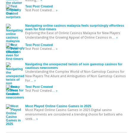
visiting
… »
Test Post Created
Test Post Created
… »
Navigating online casinos malaysia feels surprisingly effortless
even for first-timers
Exploring the Ease of Online Casinos Malaysia for New Players
Understanding the Growing Appeal of Online Casinos in
… »
Test Post Created
Test Post Created
… »
Navigating the unexpected twists of non gamstop casinos for
cautious newcomers
Understanding the Complex World of Non Gamstop Casinos for
New Players The Allure and Ambiguities of Non Gamstop Casinos
For
… »
Test Post Created
Test Post Created
… »
Most Played Online Casino Games in 2025
Most Played Online Casino Games in 2025 Digital casino
environments are considered a trending choice for bettors who
seek
… »