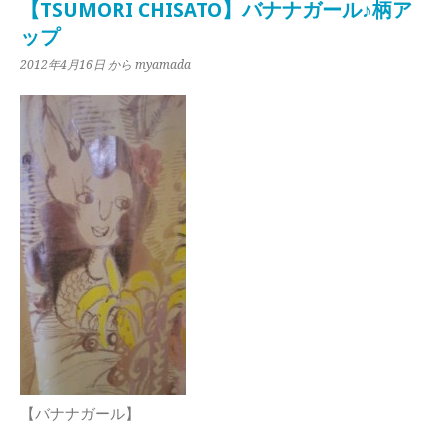
【TSUMORI CHISATO】バナナガール♪柄ア
ップ
2012年4月16日
から myamada
【バナナガール】