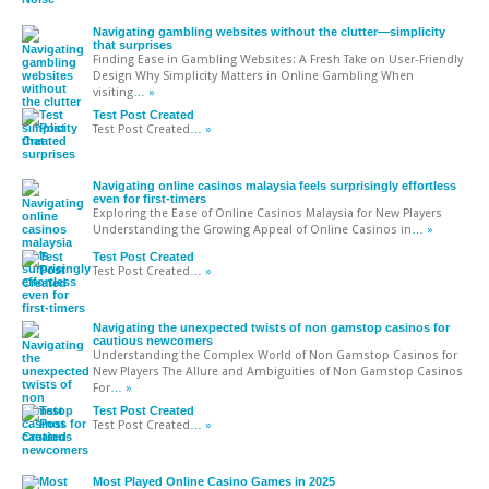
Navigating gambling websites without the clutter—simplicity
that surprises
Finding Ease in Gambling Websites: A Fresh Take on User-Friendly
Design Why Simplicity Matters in Online Gambling When
visiting
… »
Test Post Created
Test Post Created
… »
Navigating online casinos malaysia feels surprisingly effortless
even for first-timers
Exploring the Ease of Online Casinos Malaysia for New Players
Understanding the Growing Appeal of Online Casinos in
… »
Test Post Created
Test Post Created
… »
Navigating the unexpected twists of non gamstop casinos for
cautious newcomers
Understanding the Complex World of Non Gamstop Casinos for
New Players The Allure and Ambiguities of Non Gamstop Casinos
For
… »
Test Post Created
Test Post Created
… »
Most Played Online Casino Games in 2025