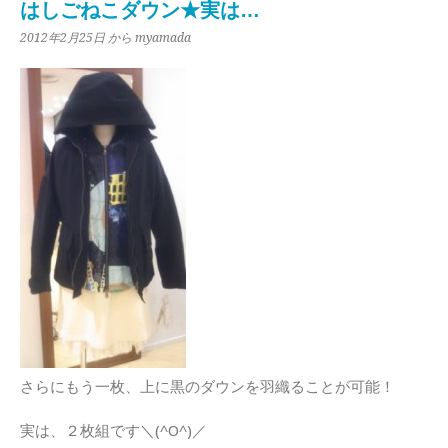
はしごねこダウン★実は…
2012年2月25日
から myamada
さらにもう一枚、上に黒のダウンを羽織ることが可能！
実は、２枚組です＼(^O^)／