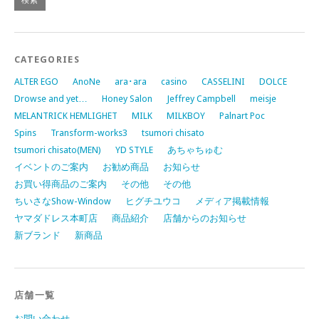
CATEGORIES
ALTER EGO
AnoNe
ara･ara
casino
CASSELINI
DOLCE
Drowse and yet…
Honey Salon
Jeffrey Campbell
meisje
MELANTRICK HEMLIGHET
MILK
MILKBOY
Palnart Poc
Spins
Transform-works3
tsumori chisato
tsumori chisato(MEN)
YD STYLE
あちゃちゅむ
イベントのご案内
お勧め商品
お知らせ
お買い得商品のご案内
その他
その他
ちいさなShow-Window
ヒグチユウコ
メディア掲載情報
ヤマダドレス本町店
商品紹介
店舗からのお知らせ
新ブランド
新商品
店舗一覧
お問い合わせ