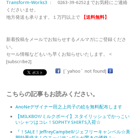
Transform-Works3
： 0263-39-6252までお気軽にご連絡
くださいませ。
地方発送も承ります。１万円以上で
【送料無料】
新着投稿をメールでお知らせするメルマガにご登録くださ
い。
セール情報などもいち早くお知らせいたします。 <
[subscribe2]
[`yahoo` not found]
こちらの記事もお読みください。
AnoNeデザイナー田之上尚子の絵を無料配布します
【MILKBOY/ミルクボーイ】スタイリッシュでかっこい
いシャツはコレ！SOPHTY SHIRTS入荷☆
『！SALE！JeffreyCampbell/ジェフリーキャンベル☆美
脚効果絶大！ウエッジサンダルが驚きの価格！』