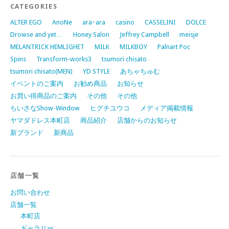
CATEGORIES
ALTER EGO
AnoNe
ara･ara
casino
CASSELINI
DOLCE
Drowse and yet…
Honey Salon
Jeffrey Campbell
meisje
MELANTRICK HEMLIGHET
MILK
MILKBOY
Palnart Poc
Spins
Transform-works3
tsumori chisato
tsumori chisato(MEN)
YD STYLE
あちゃちゅむ
イベントのご案内
お勧め商品
お知らせ
お買い得商品のご案内
その他
その他
ちいさなShow-Window
ヒグチユウコ
メディア掲載情報
ヤマダドレス本町店
商品紹介
店舗からのお知らせ
新ブランド
新商品
店舗一覧
お問い合わせ
店舗一覧
本町店
ギャラリー