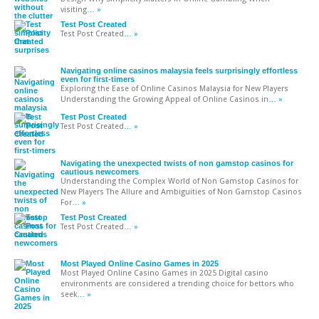
visiting
… »
Test Post Created
Test Post Created
… »
Navigating online casinos malaysia feels surprisingly effortless
even for first-timers
Exploring the Ease of Online Casinos Malaysia for New Players
Understanding the Growing Appeal of Online Casinos in
… »
Test Post Created
Test Post Created
… »
Navigating the unexpected twists of non gamstop casinos for
cautious newcomers
Understanding the Complex World of Non Gamstop Casinos for
New Players The Allure and Ambiguities of Non Gamstop Casinos
For
… »
Test Post Created
Test Post Created
… »
Most Played Online Casino Games in 2025
Most Played Online Casino Games in 2025 Digital casino
environments are considered a trending choice for bettors who
seek
… »