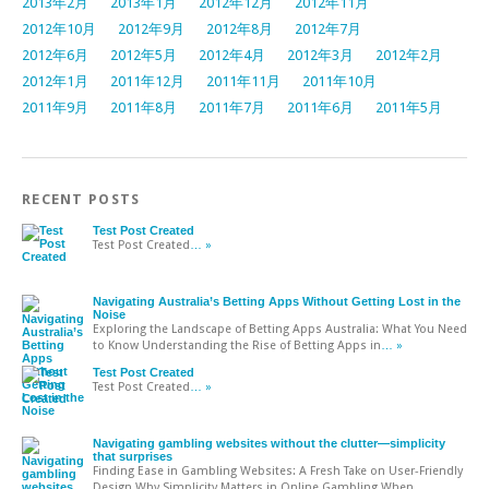
2013年2月
2013年1月
2012年12月
2012年11月
2012年10月
2012年9月
2012年8月
2012年7月
2012年6月
2012年5月
2012年4月
2012年3月
2012年2月
2012年1月
2011年12月
2011年11月
2011年10月
2011年9月
2011年8月
2011年7月
2011年6月
2011年5月
RECENT POSTS
Test Post Created
Test Post Created
… »
Navigating Australia’s Betting Apps Without Getting Lost in the
Noise
Exploring the Landscape of Betting Apps Australia: What You Need
to Know Understanding the Rise of Betting Apps in
… »
Test Post Created
Test Post Created
… »
Navigating gambling websites without the clutter—simplicity
that surprises
Finding Ease in Gambling Websites: A Fresh Take on User-Friendly
Design Why Simplicity Matters in Online Gambling When