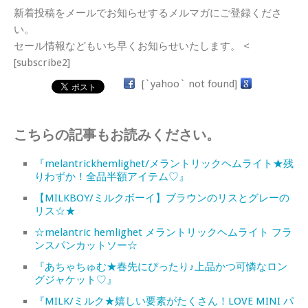
新着投稿をメールでお知らせするメルマガにご登録くださ
い。
セール情報などもいち早くお知らせいたします。 <
[subscribe2]
[`yahoo` not found]
こちらの記事もお読みください。
『melantrickhemlighet/メラントリックヘムライト★残
りわずか！全品半額アイテム♡』
【MILKBOY/ミルクボーイ】ブラウンのリスとグレーの
リス☆★
☆melantric hemlighet メラントリックヘムライト フラ
ンスパンカットソー☆
『あちゃちゅむ★春先にぴったり♪上品かつ可憐なロン
グジャケット♡』
『MILK/ミルク★嬉しい要素がたくさん！LOVE MINI パ