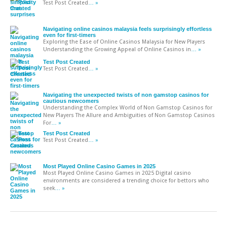
Test Post Created
… »
Navigating online casinos malaysia feels surprisingly effortless
even for first-timers
Exploring the Ease of Online Casinos Malaysia for New Players
Understanding the Growing Appeal of Online Casinos in
… »
Test Post Created
Test Post Created
… »
Navigating the unexpected twists of non gamstop casinos for
cautious newcomers
Understanding the Complex World of Non Gamstop Casinos for
New Players The Allure and Ambiguities of Non Gamstop Casinos
For
… »
Test Post Created
Test Post Created
… »
Most Played Online Casino Games in 2025
Most Played Online Casino Games in 2025 Digital casino
environments are considered a trending choice for bettors who
seek
… »