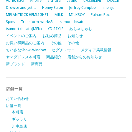
ALTER EGO
AnoNe
ara･ara
casino
CASSELINI
DOLCE
Drowse and yet…
Honey Salon
Jeffrey Campbell
meisje
MELANTRICK HEMLIGHET
MILK
MILKBOY
Palnart Poc
Spins
Transform-works3
tsumori chisato
tsumori chisato(MEN)
YD STYLE
あちゃちゅむ
イベントのご案内
お勧め商品
お知らせ
お買い得商品のご案内
その他
その他
ちいさなShow-Window
ヒグチユウコ
メディア掲載情報
ヤマダドレス本町店
商品紹介
店舗からのお知らせ
新ブランド
新商品
店舗一覧
お問い合わせ
店舗一覧
本町店
ギャラリー
川中島店