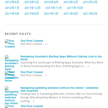
2012年6月
2012年5月
2012年4月
2012年3月
2012年2月
2012年1月
2011年12月
2011年11月
2011年10月
2011年9月
2011年8月
2011年7月
2011年6月
2011年5月
RECENT POSTS
Test Post Created
Test Post Created
… »
Navigating Australia’s Betting Apps Without Getting Lost in the
Noise
Exploring the Landscape of Betting Apps Australia: What You Need
to Know Understanding the Rise of Betting Apps in
… »
Test Post Created
Test Post Created
… »
Navigating gambling websites without the clutter—simplicity
that surprises
Finding Ease in Gambling Websites: A Fresh Take on User-Friendly
Design Why Simplicity Matters in Online Gambling When
visiting
… »
Test Post Created