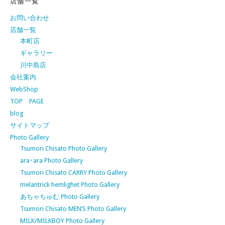
店舗一覧
お問い合わせ
店舗一覧
本町店
ギャラリー
川中島店
会社案内
WebShop
TOP PAGE
blog
サイトマップ
Photo Gallery
Tsumori Chisato Photo Gallery
ara･ara Photo Gallery
Tsumori Chisato CARRY Photo Gallery
melantrick hemlighet Photo Gallery
あちゃちゅむ Photo Gallery
Tsumori Chisato MEN’S Photo Gallery
MILK/MILKBOY Photo Gallery