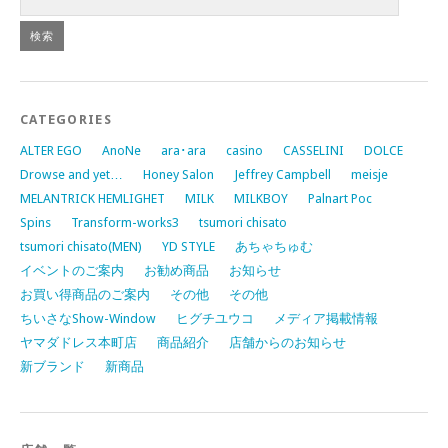
CATEGORIES
ALTER EGO
AnoNe
ara･ara
casino
CASSELINI
DOLCE
Drowse and yet…
Honey Salon
Jeffrey Campbell
meisje
MELANTRICK HEMLIGHET
MILK
MILKBOY
Palnart Poc
Spins
Transform-works3
tsumori chisato
tsumori chisato(MEN)
YD STYLE
あちゃちゅむ
イベントのご案内
お勧め商品
お知らせ
お買い得商品のご案内
その他
その他
ちいさなShow-Window
ヒグチユウコ
メディア掲載情報
ヤマダドレス本町店
商品紹介
店舗からのお知らせ
新ブランド
新商品