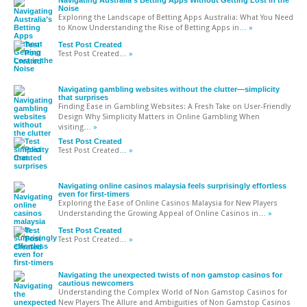
Noise
Exploring the Landscape of Betting Apps Australia: What You Need
to Know Understanding the Rise of Betting Apps in
… »
Test Post Created
Test Post Created
… »
Navigating gambling websites without the clutter—simplicity
that surprises
Finding Ease in Gambling Websites: A Fresh Take on User-Friendly
Design Why Simplicity Matters in Online Gambling When
visiting
… »
Test Post Created
Test Post Created
… »
Navigating online casinos malaysia feels surprisingly effortless
even for first-timers
Exploring the Ease of Online Casinos Malaysia for New Players
Understanding the Growing Appeal of Online Casinos in
… »
Test Post Created
Test Post Created
… »
Navigating the unexpected twists of non gamstop casinos for
cautious newcomers
Understanding the Complex World of Non Gamstop Casinos for
New Players The Allure and Ambiguities of Non Gamstop Casinos