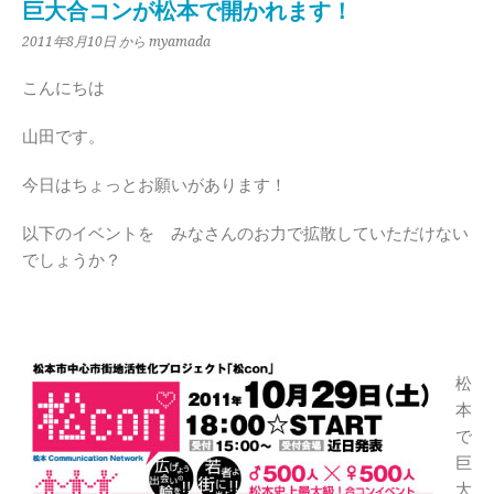
巨大合コンが松本で開かれます！
2011年8月10日
から myamada
こんにちは
山田です。
今日はちょっとお願いがあります！
以下のイベントを みなさんのお力で拡散していただけない
でしょうか？
松
本
で
巨
大