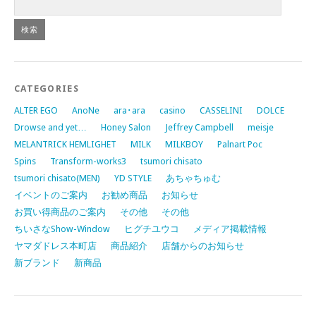
CATEGORIES
ALTER EGO
AnoNe
ara･ara
casino
CASSELINI
DOLCE
Drowse and yet…
Honey Salon
Jeffrey Campbell
meisje
MELANTRICK HEMLIGHET
MILK
MILKBOY
Palnart Poc
Spins
Transform-works3
tsumori chisato
tsumori chisato(MEN)
YD STYLE
あちゃちゅむ
イベントのご案内
お勧め商品
お知らせ
お買い得商品のご案内
その他
その他
ちいさなShow-Window
ヒグチユウコ
メディア掲載情報
ヤマダドレス本町店
商品紹介
店舗からのお知らせ
新ブランド
新商品