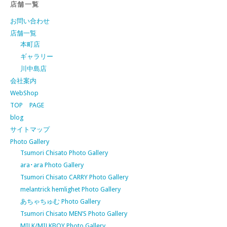
店舗一覧
お問い合わせ
店舗一覧
本町店
ギャラリー
川中島店
会社案内
WebShop
TOP PAGE
blog
サイトマップ
Photo Gallery
Tsumori Chisato Photo Gallery
ara･ara Photo Gallery
Tsumori Chisato CARRY Photo Gallery
melantrick hemlighet Photo Gallery
あちゃちゅむ Photo Gallery
Tsumori Chisato MEN’S Photo Gallery
MILK/MILKBOY Photo Gallery