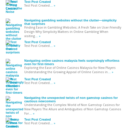
Test Post Created
Test Post Created
… »
Navigating gambling websites without the clutter—simplicity
that surprises
Finding Ease in Gambling Websites: A Fresh Take on User-Friendly
Design Why Simplicity Matters in Online Gambling When
visiting
… »
Test Post Created
Test Post Created
… »
Navigating online casinos malaysia feels surprisingly effortless
even for first-timers
Exploring the Ease of Online Casinos Malaysia for New Players
Understanding the Growing Appeal of Online Casinos in
… »
Test Post Created
Test Post Created
… »
Navigating the unexpected twists of non gamstop casinos for
cautious newcomers
Understanding the Complex World of Non Gamstop Casinos for
New Players The Allure and Ambiguities of Non Gamstop Casinos
For
… »
Test Post Created
Test Post Created
… »